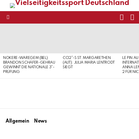
FOLL
S
US
Menu
LATEST
STORIES
NOKERE-WAREGEM (BEL):
CCI2*-S ST. MARGARETHEN
LE PIN AU
BRANDON SCHÄFER-GEHRAU
(AUT): JULIA MARIA LENTRODT
INTERNAT
GEWINNT DIE NATIONALE 3*-
SIEGT
ANNA LE
PRÜFUNG
2 FÜR NI
Allgemein
News