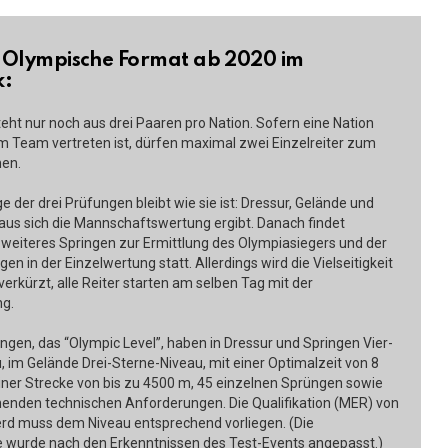
 Olympische Format ab 2020 im
k:
eht nur noch aus drei Paaren pro Nation. Sofern eine Nation
em Team vertreten ist, dürfen maximal zwei Einzelreiter zum
en.
e der drei Prüfungen bleibt wie sie ist: Dressur, Gelände und
aus sich die Mannschaftswertung ergibt. Danach findet
n weiteres Springen zur Ermittlung des Olympiasiegers und der
gen in der Einzelwertung statt. Allerdings wird die Vielseitigkeit
verkürzt, alle Reiter starten am selben Tag mit der
g.
ngen, das “Olympic Level”, haben in Dressur und Springen Vier-
, im Gelände Drei-Sterne-Niveau, mit einer Optimalzeit von 8
iner Strecke von bis zu 4500 m, 45 einzelnen Sprüngen sowie
enden technischen Anforderungen. Die Qualifikation (MER) von
erd muss dem Niveau entsprechend vorliegen. (Die
 wurde nach den Erkenntnissen des Test-Events angepasst.)