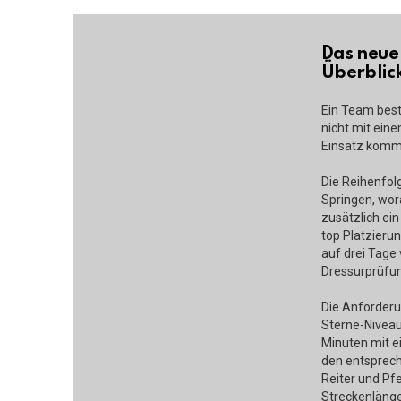
Das neue
Überblic
Ein Team best
nicht mit ein
Einsatz komm
Die Reihenfolg
Springen, wor
zusätzlich ei
top Platzierun
auf drei Tage 
Dressurprüfun
Die Anforderu
Sterne-Niveau
Minuten mit e
den entsprech
Reiter und Pf
Streckenlänge