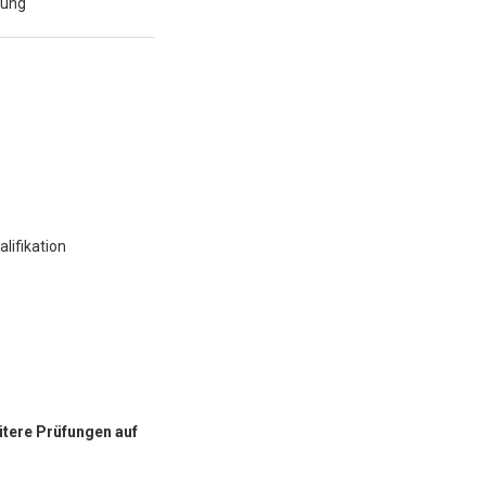
tung
lifikation
itere Prüfungen auf