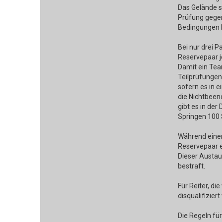
Das Gelände s
Prüfung gegen
Bedingungen b
Bei nur drei P
Reservepaar j
Damit ein Team
Teilprüfungen
sofern es in e
die Nichtbeen
gibt es in de
Springen 100 S
Während einer
Reservepaar e
Dieser Austau
bestraft.
Für Reiter, d
disqualifizier
Die Regeln für