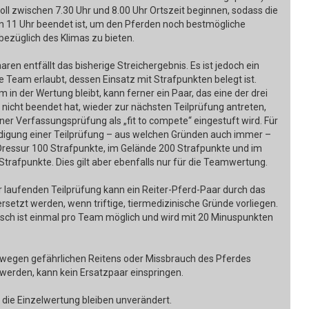
oll zwischen 7.30 Uhr und 8.00 Uhr Ortszeit beginnen, sodass die
 11 Uhr beendet ist, um den Pferden noch bestmögliche
ezüglich des Klimas zu bieten.
aaren entfällt das bisherige Streichergebnis. Es ist jedoch ein
e Team erlaubt, dessen Einsatz mit Strafpunkten belegt ist.
 in der Wertung bleibt, kann ferner ein Paar, das eine der drei
 nicht beendet hat, wieder zur nächsten Teilprüfung antreten,
iner Verfassungsprüfung als „fit to compete“ eingestuft wird. Für
digung einer Teilprüfung – aus welchen Gründen auch immer –
r Dressur 100 Strafpunkte, im Gelände 200 Strafpunkte und im
trafpunkte. Dies gilt aber ebenfalls nur für die Teamwertung.
 laufenden Teilprüfung kann ein Reiter-Pferd-Paar durch das
rsetzt werden, wenn triftige, tiermedizinische Gründe vorliegen.
sch ist einmal pro Team möglich und wird mit 20 Minuspunkten
ie wegen gefährlichen Reitens oder Missbrauch des Pferdes
t werden, kann kein Ersatzpaar einspringen.
 die Einzelwertung bleiben unverändert.