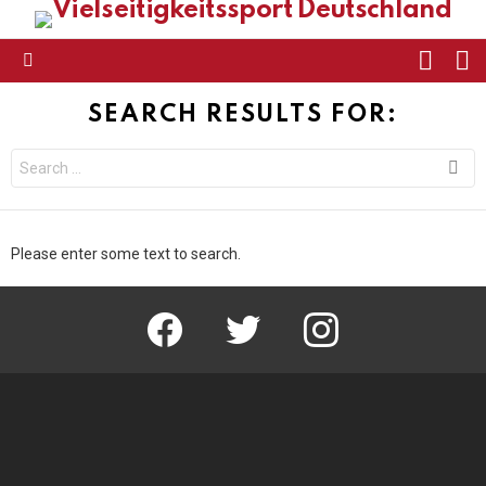
FOLL
S
US
Menu
SEARCH RESULTS FOR:
Search
for:
Please enter some text to search.
facebook
twitter
instagram