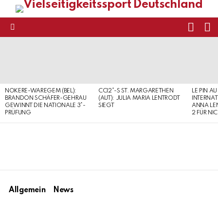
FOLL
S
US
Menu
LATEST
STORIES
NOKERE-WAREGEM (BEL):
CCI2*-S ST. MARGARETHEN
LE PIN AU
BRANDON SCHÄFER-GEHRAU
(AUT): JULIA MARIA LENTRODT
INTERNAT
GEWINNT DIE NATIONALE 3*-
SIEGT
ANNA LE
PRÜFUNG
2 FÜR NI
Allgemein
News