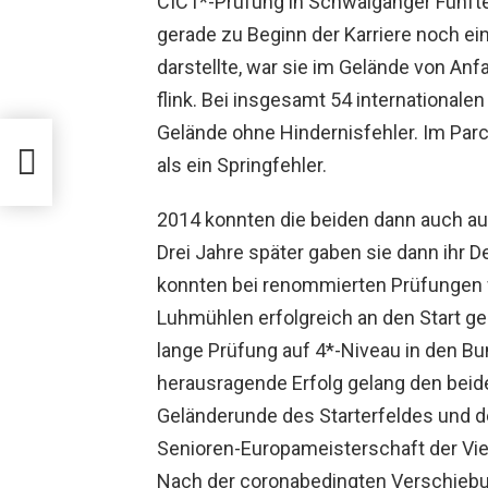
CIC1*-Prüfung in Schwaiganger Fünf
gerade zu Beginn der Karriere noch e
darstellte, war sie im Gelände von An
flink. Bei insgesamt 54 internationale
Gelände ohne Hindernisfehler. Im Parco
023
als ein Springfehler.
ucht
2014 konnten die beiden dann auch au
Drei Jahre später gaben sie dann ihr D
konnten bei renommierten Prüfungen
Luhmühlen erfolgreich an den Start g
lange Prüfung auf 4*-Niveau in den B
herausragende Erfolg gelang den beide
Geländerunde des Starterfeldes und d
Senioren-Europameisterschaft der Viel
Nach der coronabedingten Verschiebu