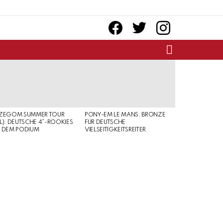
facebook
twitter
instagram
SEARCH
RZEGOM SUMMER TOUR
PONY-EM LE MANS: BRONZE
L): DEUTSCHE 4*-ROOKIES
FÜR DEUTSCHE
 DEM PODIUM
VIELSEITIGKEITSREITER