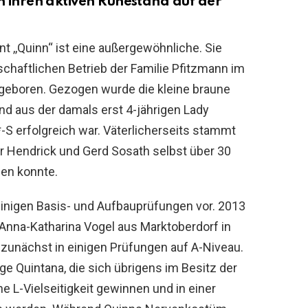
n ihren aktiven Ruhestand auf der
t ,,Quinn“ ist eine außergewöhnliche. Sie
chaftlichen Betrieb der Familie Pfitzmann im
 geboren. Gezogen wurde die kleine braune
d aus der damals erst 4-jährigen Lady
*-S erfolgreich war. Väterlicherseits stammt
er Hendrick und Gerd Sosath selbst über 30
en konnte.
 einigen Basis- und Aufbauprüfungen vor. 2013
Anna-Katharina Vogel aus Marktoberdorf in
 zunächst in einigen Prüfungen auf A-Niveau.
ge Quintana, die sich übrigens im Besitz der
ine L-Vielseitigkeit gewinnen und in einer