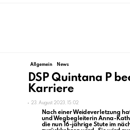
Allgemein
News
DSP Quintana P bee
Karriere
23. August 2023, 15:02
Nach einer Weideverletzung hat
und Wegbegleiterin Anna-Katha
die nun 16-jährige Stute im näc