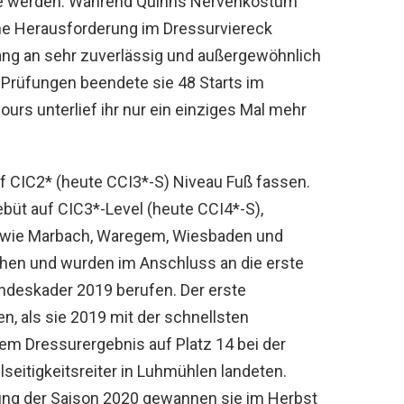
te werden. Während Quinns Nervenkostüm
ine Herausforderung im Dressurviereck
fang an sehr zuverlässig und außergewöhnlich
n Prüfungen beendete sie 48 Starts im
urs unterlief ihr nur ein einziges Mal mehr
f CIC2* (heute CCI3*-S) Niveau Fuß fassen.
ebüt auf CIC3*-Level (heute CCI4*-S),
 wie Marbach, Waregem, Wiesbaden und
ehen und wurden im Anschluss an die erste
undeskader 2019 berufen. Der erste
n, als sie 2019 mit der schnellsten
em Dressurergebnis auf Platz 14 bei der
seitigkeitsreiter in Luhmühlen landeten.
ng der Saison 2020 gewannen sie im Herbst