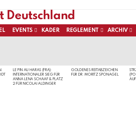
EL
EVENTS
KADER
REGLEMENT
ARCHIV
N
LE PIN AU HARAS (FRA):
GOLDENES REITABZEICHEN
ST
ODT
INTERNATIONALER SIEG FÜR
FÜR DR. MORITZ SPONAGEL
(PO
ANNA LENA SCHAAF & PLATZ
AUF
2 FÜR NICOLAI ALDINGER