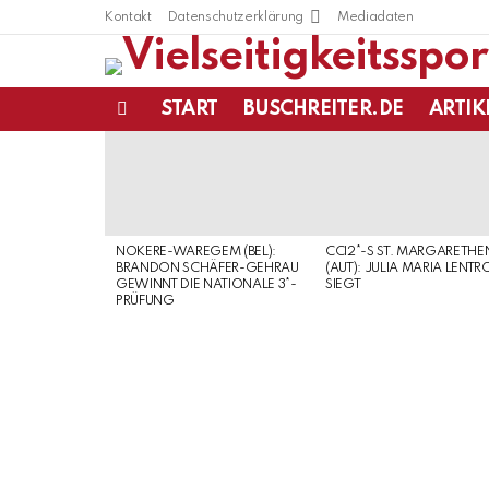
Kontakt
Datenschutzerklärung
Mediadaten
START
BUSCHREITER.DE
ARTIK
Menu
LATEST
STORIES
NOKERE-WAREGEM (BEL):
CCI2*-S ST. MARGARETHE
BRANDON SCHÄFER-GEHRAU
(AUT): JULIA MARIA LENTR
GEWINNT DIE NATIONALE 3*-
SIEGT
PRÜFUNG