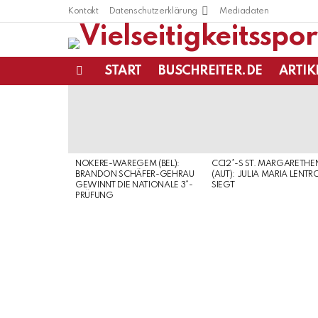
Kontakt
Datenschutzerklärung
Mediadaten
START
BUSCHREITER.DE
ARTIK
Menu
LATEST
STORIES
NOKERE-WAREGEM (BEL):
CCI2*-S ST. MARGARETHE
BRANDON SCHÄFER-GEHRAU
(AUT): JULIA MARIA LENTR
GEWINNT DIE NATIONALE 3*-
SIEGT
PRÜFUNG