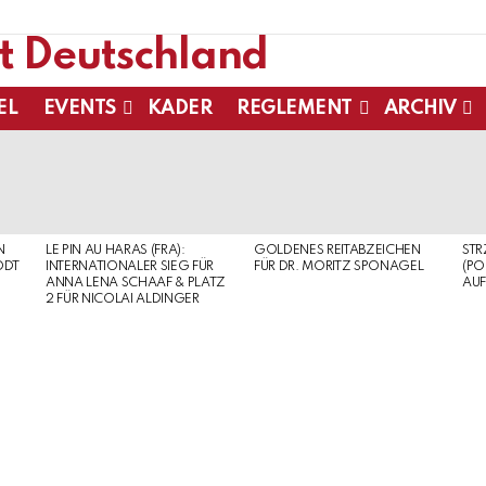
EL
EVENTS
KADER
REGLEMENT
ARCHIV
N
LE PIN AU HARAS (FRA):
GOLDENES REITABZEICHEN
ST
ODT
INTERNATIONALER SIEG FÜR
FÜR DR. MORITZ SPONAGEL
(PO
ANNA LENA SCHAAF & PLATZ
AUF
2 FÜR NICOLAI ALDINGER