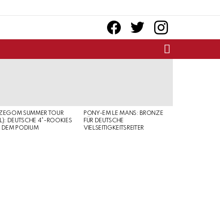
facebook
twitter
instagram
SEARCH
RZEGOM SUMMER TOUR
PONY-EM LE MANS: BRONZE
L): DEUTSCHE 4*-ROOKIES
FÜR DEUTSCHE
 DEM PODIUM
VIELSEITIGKEITSREITER