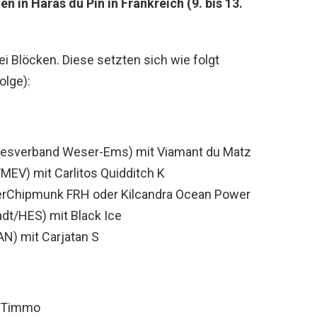
n in Haras du Pin in Frankreich (9. bis 13.
ei Blöcken. Diese setzten sich wie folgt
olge):
desverband Weser-Ems) mit Viamant du Matz
EV) mit Carlitos Quidditch K
erChipmunk FRH oder Kilcandra Ocean Power
t/HES) mit Black Ice
N) mit Carjatan S
t Timmo