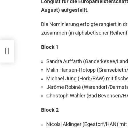
Longlist für die Europameisterschafte
August) aufgestellt.
Die Nominierung erfolgte rangiert in dr
zusammen (in alphabetischer Reihenf
rgen
Block 1
Sandra Auffarth (Ganderkesee/Lan
Malin Hansen-Hotopp (Gransebieth/M
Michael Jung (Horb/BAW) mit fisch
Jérôme Robiné (Warendorf/Darmstad
Christoph Wahler (Bad Bevensen/HA
Block 2
Nicolai Aldinger (Egestorf/HAN) mi