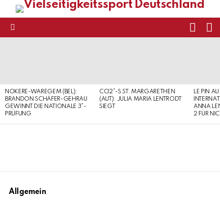
FOLL
S
US
Menu
LATEST
STORIES
NOKERE-WAREGEM (BEL):
CCI2*-S ST. MARGARETHEN
LE PIN AU
BRANDON SCHÄFER-GEHRAU
(AUT): JULIA MARIA LENTRODT
INTERNAT
GEWINNT DIE NATIONALE 3*-
SIEGT
ANNA LE
PRÜFUNG
2 FÜR NI
Allgemein