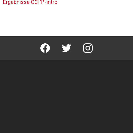
Ergebnisse CCI1*-intro
facebook
twitter
instagram