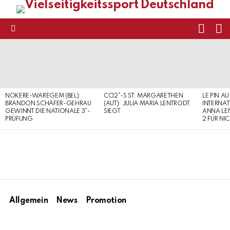
FOLL
S
US
Menu
LATEST
STORIES
NOKERE-WAREGEM (BEL):
CCI2*-S ST. MARGARETHEN
LE PIN AU
BRANDON SCHÄFER-GEHRAU
(AUT): JULIA MARIA LENTRODT
INTERNAT
GEWINNT DIE NATIONALE 3*-
SIEGT
ANNA LE
PRÜFUNG
2 FÜR NI
Allgemein
News
Promotion