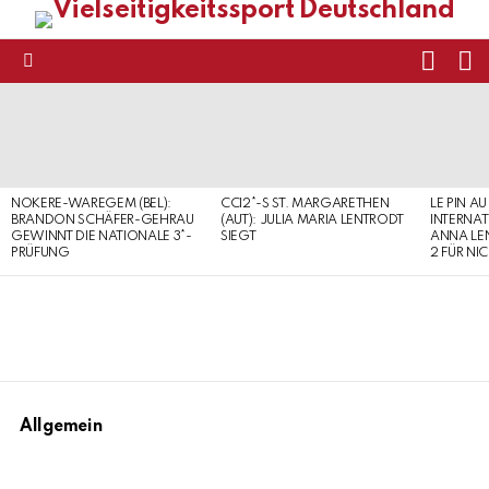
FOLL
S
US
Menu
LATEST
STORIES
NOKERE-WAREGEM (BEL):
CCI2*-S ST. MARGARETHEN
LE PIN AU
BRANDON SCHÄFER-GEHRAU
(AUT): JULIA MARIA LENTRODT
INTERNAT
GEWINNT DIE NATIONALE 3*-
SIEGT
ANNA LE
PRÜFUNG
2 FÜR NI
Allgemein