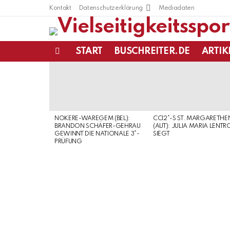
Kontakt
Datenschutzerklärung
Mediadaten
START
BUSCHREITER.DE
ARTIK
Menu
LATEST
STORIES
NOKERE-WAREGEM (BEL):
CCI2*-S ST. MARGARETHE
BRANDON SCHÄFER-GEHRAU
(AUT): JULIA MARIA LENTR
GEWINNT DIE NATIONALE 3*-
SIEGT
PRÜFUNG