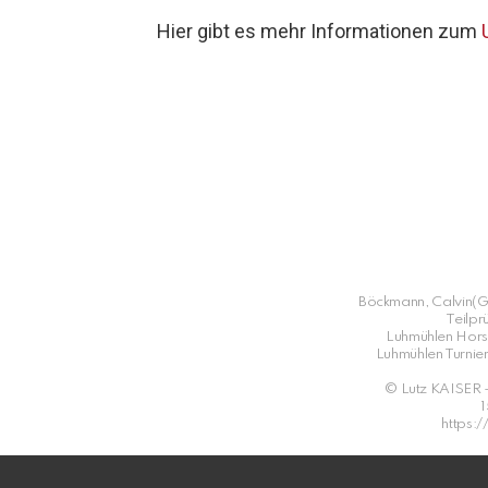
Hier gibt es mehr Informationen zum
Böckmann, Calvin(G
Teilpr
Luhmühlen Hors
Luhmühlen Turnie
© Lutz KAISER 
https:/