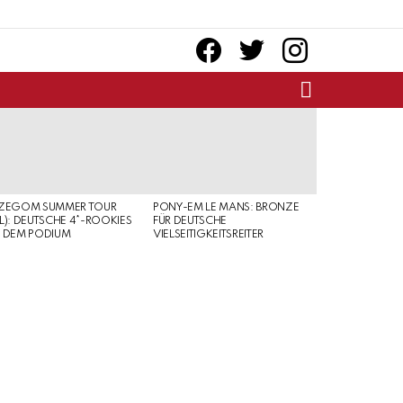
facebook
twitter
instagram
SEARCH
RZEGOM SUMMER TOUR
PONY-EM LE MANS: BRONZE
L): DEUTSCHE 4*-ROOKIES
FÜR DEUTSCHE
 DEM PODIUM
VIELSEITIGKEITSREITER