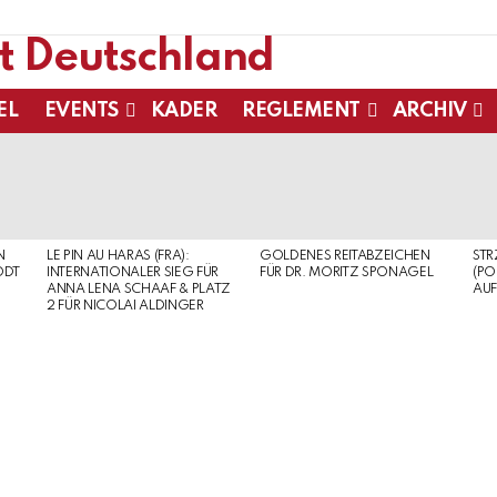
EL
EVENTS
KADER
REGLEMENT
ARCHIV
N
LE PIN AU HARAS (FRA):
GOLDENES REITABZEICHEN
ST
ODT
INTERNATIONALER SIEG FÜR
FÜR DR. MORITZ SPONAGEL
(PO
ANNA LENA SCHAAF & PLATZ
AUF
2 FÜR NICOLAI ALDINGER