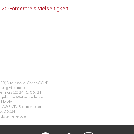
U25-Förderpreis Vielseitigkeit.
ER)Altair de la CenseCCI4*
üfung Gelände
e Trials 2024 15.06.24
rgelände Wetsergellerser
Heide
– AGENTUR datenreiter
15.06.24
/datenreiter.de
facebook
twitter
instagram