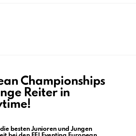
pean Championships
nge Reiter in
wtime!
ie besten Junioren und Jungen
keit bei den FEI Eventing European