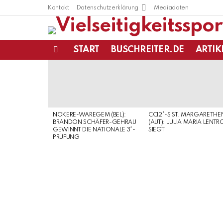
Kontakt
Datenschutzerklärung
Mediadaten
START
BUSCHREITER.DE
ARTIK
Menu
LATEST
STORIES
NOKERE-WAREGEM (BEL):
CCI2*-S ST. MARGARETHE
BRANDON SCHÄFER-GEHRAU
(AUT): JULIA MARIA LENTR
GEWINNT DIE NATIONALE 3*-
SIEGT
PRÜFUNG