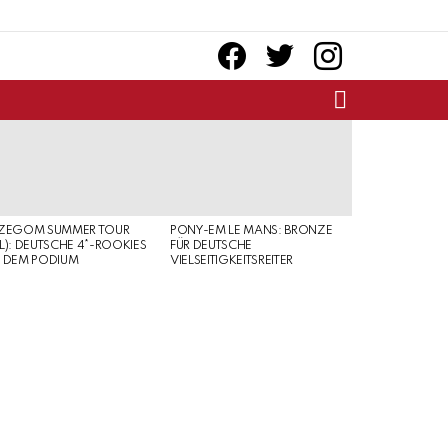
facebook
twitter
instagram
SEARCH
RZEGOM SUMMER TOUR
PONY-EM LE MANS: BRONZE
L): DEUTSCHE 4*-ROOKIES
FÜR DEUTSCHE
 DEM PODIUM
VIELSEITIGKEITSREITER