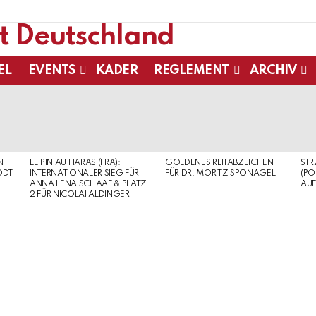
EL
EVENTS
KADER
REGLEMENT
ARCHIV
N
LE PIN AU HARAS (FRA):
GOLDENES REITABZEICHEN
ST
ODT
INTERNATIONALER SIEG FÜR
FÜR DR. MORITZ SPONAGEL
(PO
ANNA LENA SCHAAF & PLATZ
AUF
2 FÜR NICOLAI ALDINGER