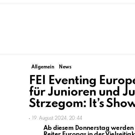
Allgemein
News
FEI Eventing Euro
für Junioren und Ju
Strzegom: It’s Sho
19. August 2024, 20:44
Ab diesem Donnerstag werden d
Reiter Europas in der Vielseitig