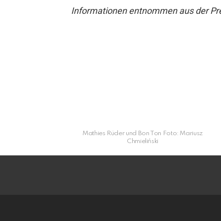
Informationen entnommen aus der Pre
Mathies Rüder und Bon Ton Foto: Mariusz
Chmieliński