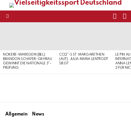
FOLL
S
US
Menu
LATEST
STORIES
NOKERE-WAREGEM (BEL):
CCI2*-S ST. MARGARETHEN
LE PIN AU
BRANDON SCHÄFER-GEHRAU
(AUT): JULIA MARIA LENTRODT
INTERNAT
GEWINNT DIE NATIONALE 3*-
SIEGT
ANNA LE
PRÜFUNG
2 FÜR NI
Allgemein
News