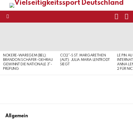
FOLL
S
US
Menu
LATEST
STORIES
NOKERE-WAREGEM (BEL):
CCI2*-S ST. MARGARETHEN
LE PIN AU
BRANDON SCHÄFER-GEHRAU
(AUT): JULIA MARIA LENTRODT
INTERNAT
GEWINNT DIE NATIONALE 3*-
SIEGT
ANNA LE
PRÜFUNG
2 FÜR NI
Allgemein