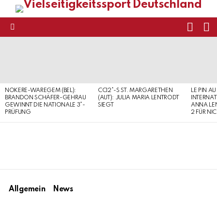
FOLL
S
US
Menu
LATEST
STORIES
NOKERE-WAREGEM (BEL):
CCI2*-S ST. MARGARETHEN
LE PIN AU
BRANDON SCHÄFER-GEHRAU
(AUT): JULIA MARIA LENTRODT
INTERNAT
GEWINNT DIE NATIONALE 3*-
SIEGT
ANNA LE
PRÜFUNG
2 FÜR NI
Allgemein
News