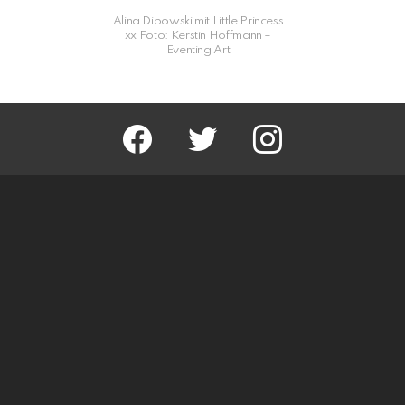
Alina Dibowski mit Little Princess
xx Foto: Kerstin Hoffmann –
Eventing Art
facebook
twitter
instagram