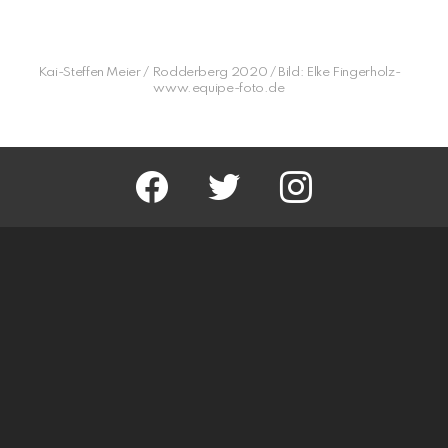
Kai-Steffen Meier / Rodderberg 2020 / Bild: Elke Fingerholz-
www.equipe-foto.de
facebook
twitter
instagram