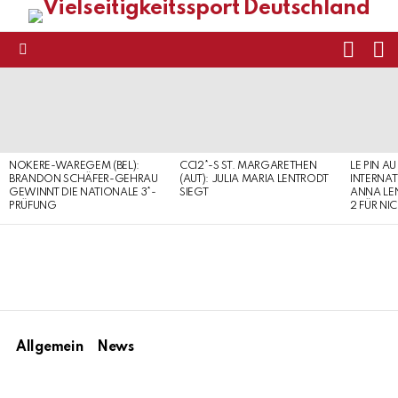
FOLL
S
US
Menu
LATEST
STORIES
NOKERE-WAREGEM (BEL):
CCI2*-S ST. MARGARETHEN
LE PIN AU
BRANDON SCHÄFER-GEHRAU
(AUT): JULIA MARIA LENTRODT
INTERNAT
GEWINNT DIE NATIONALE 3*-
SIEGT
ANNA LE
PRÜFUNG
2 FÜR NI
Allgemein
News