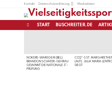
Kontakt
Datenschutzerklärung
Mediadaten
START
BUSCHREITER.DE
ARTIK
Menu
LATEST
STORIES
NOKERE-WAREGEM (BEL):
CCI2*-S ST. MARGARETHE
BRANDON SCHÄFER-GEHRAU
(AUT): JULIA MARIA LENTR
GEWINNT DIE NATIONALE 3*-
SIEGT
PRÜFUNG