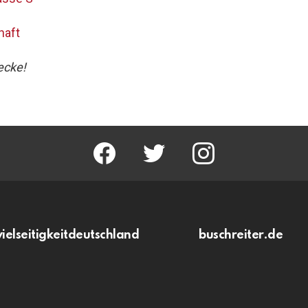
haft
ecke!
facebook
twitter
instagram
vielseitigkeitdeutschland
buschreiter.de