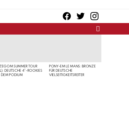
facebook
twitter
instagram
SEARCH
RZEGOM SUMMER TOUR
PONY-EM LE MANS: BRONZE
L): DEUTSCHE 4*-ROOKIES
FÜR DEUTSCHE
 DEM PODIUM
VIELSEITIGKEITSREITER