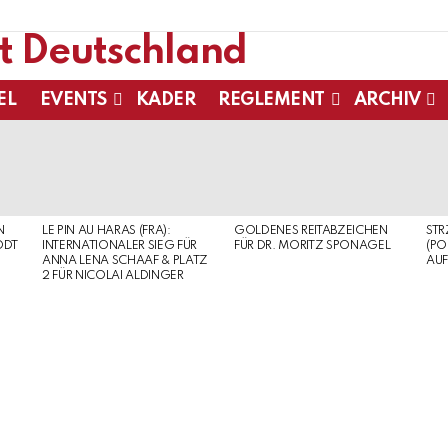
EL
EVENTS
KADER
REGLEMENT
ARCHIV
N
LE PIN AU HARAS (FRA):
GOLDENES REITABZEICHEN
ST
ODT
INTERNATIONALER SIEG FÜR
FÜR DR. MORITZ SPONAGEL
(PO
ANNA LENA SCHAAF & PLATZ
AUF
2 FÜR NICOLAI ALDINGER