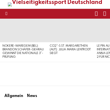
FOLL
S
US
Menu
LATEST
STORIES
NOKERE-WAREGEM (BEL):
CCI2*-S ST. MARGARETHEN
LE PIN AU
BRANDON SCHÄFER-GEHRAU
(AUT): JULIA MARIA LENTRODT
INTERNAT
GEWINNT DIE NATIONALE 3*-
SIEGT
ANNA LE
PRÜFUNG
2 FÜR NI
Allgemein
News