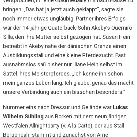
versprochen, ihr eine Goldmedaille mit nach Hause zu
bringen. „Das hat ja jetzt auch geklappt“, sagte sie
noch immer etwas ungläubig. Partner ihres Erfolgs
war der 14-jährige Quaterback-Sohn Akeby’s Quemiro
Silla, den ihre Mutter selbst gezogen hat. Susan Hein
betreibt in Akeby nahe der dänischen Grenze einen
Ausbildungsstall und eine kleine Pferdezucht. Fast
ausnahmslos saß bisher nur Iliane Hein selbst im
Sattel ihres Meisterpferdes. „Ich kenne ihn schon
mein ganzes Leben lang. Ich glaube, genau das macht
unsere Verbindung auch ein bisschen besonders.“
Nummer eins nach Dressur und Gelände war
Lukas
Wilhelm Sühling
aus Borken mit dem neunjährigen
Westfalen Allnightparty (v. A la Carte), der aus Stall
Bergendahl stammt und zunächst von Arne