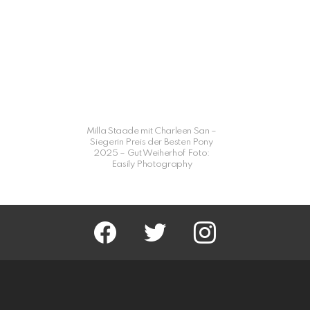
Milla Staade mit Charleen San –
Siegerin Preis der Besten Pony
2025 – Gut Weiherhof Foto:
Easily Photography
facebook
twitter
instagram