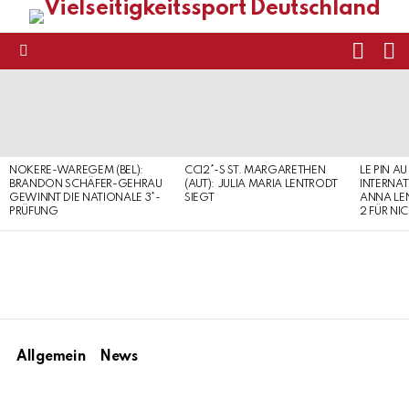
FOLL
S
US
Menu
LATEST
STORIES
NOKERE-WAREGEM (BEL):
CCI2*-S ST. MARGARETHEN
LE PIN AU
BRANDON SCHÄFER-GEHRAU
(AUT): JULIA MARIA LENTRODT
INTERNAT
GEWINNT DIE NATIONALE 3*-
SIEGT
ANNA LE
PRÜFUNG
2 FÜR NI
Allgemein
News