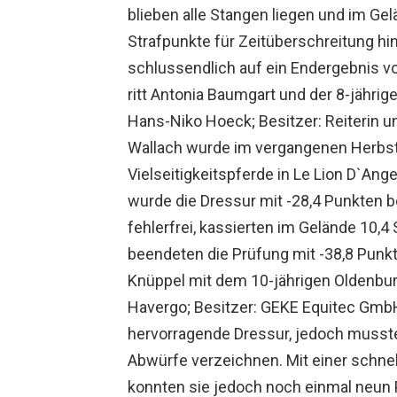
blieben alle Stangen liegen und im G
Strafpunkte für Zeitüberschreitung h
schlussendlich auf ein Endergebnis vo
ritt Antonia Baumgart und der 8-jährig
Hans-Niko Hoeck; Besitzer: Reiterin u
Wallach wurde im vergangenen Herbst
Vielseitigkeitspferde in Le Lion D`An
wurde die Dressur mit -28,4 Punkten b
fehlerfrei, kassierten im Gelände 10,4
beendeten die Prüfung mit -38,8 Punkt
Knüppel mit dem 10-jährigen Oldenburg
Havergo; Besitzer: GEKE Equitec GmbH)
hervorragende Dressur, jedoch musste
Abwürfe verzeichnen. Mit einer schnel
konnten sie jedoch noch einmal neun