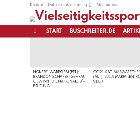
Kontakt
Datenschutzerklärung
Mediadaten
START
BUSCHREITER.DE
ARTIK
Menu
LATEST
STORIES
NOKERE-WAREGEM (BEL):
CCI2*-S ST. MARGARETHE
BRANDON SCHÄFER-GEHRAU
(AUT): JULIA MARIA LENTR
GEWINNT DIE NATIONALE 3*-
SIEGT
PRÜFUNG