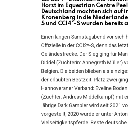
Horst im Equestrian Centre Pe
Deutschland machten sich auf i
Kronenberg in die Niederlande
S und CCI4*-S wurden bereits 
Einen langen Samstagabend vor sich hat
Offizielle in der CCI2*-S, denn das let
Geländestrecke. Der Sieg ging für Ma
Diddel (Züchterin: Annegreth Müller) 
Belgien. Die beiden blieben als einzig
der erlaubten Bestzeit. Platz zwei ging
Hannoveraner Verband: Eveline Bodenm
(Züchter: Andreas Middelkampf) mit e
jährige Dark Gambler wird seit 2021 vo
vorgestellt, 2020 wurde er unter Anto
Vielseitigkeitspferde. Beste deutsche