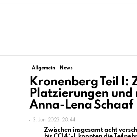
Allgemein
News
Kronenberg Teil I: 
Platzierungen und 
Anna-Lena Schaaf
3. Juni 2023, 20:44
Zwischen insgesamt acht versc
bis CCI4*-L konnten die Teilne