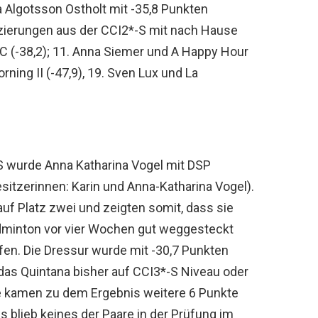
a Algotsson Ostholt mit -35,8 Punkten
tzierungen aus der CCI2*-S mit nach Hause
SC (-38,2); 11. Anna Siemer und A Happy Hour
orning II (-47,9), 19. Sven Lux und La
-S wurde Anna Katharina Vogel mit DSP
sitzerinnen: Karin und Anna-Katharina Vogel).
 auf Platz zwei und zeigten somit, dass sie
dminton vor vier Wochen gut weggesteckt
fen. Die Dressur wurde mit -30,7 Punkten
 das Quintana bisher auf CCI3*-S Niveau oder
e kamen zu dem Ergebnis weitere 6 Punkte
gs blieb keines der Paare in der Prüfung im