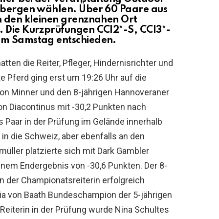
elbergen wählen. Über 60 Paare aus
n den kleinen grenznahen Ort
. Die Kurzprüfungen CCI2*-S, CCI3*-
am Samstag entschieden.
ten die Reiter, Pfleger, Hindernisrichter und
zte Pferd ging erst um 19:26 Uhr auf die
non Minner und den 8-jährigen Hannoveraner
von Diacontinus mit -30,2 Punkten nach
es Paar in der Prüfung im Gelände innerhalb
 in die Schweiz, aber ebenfalls an den
üller platzierte sich mit Dark Gambler
inem Endergebnis von -30,6 Punkten. Der 8-
n der Championatsreiterin erfolgreich
nia von Baath Bundeschampion der 5-jährigen
 Reiterin in der Prüfung wurde Nina Schultes