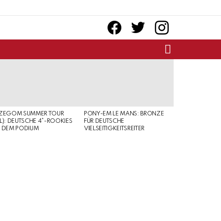
facebook
twitter
instagram
SEARCH
RZEGOM SUMMER TOUR
PONY-EM LE MANS: BRONZE
L): DEUTSCHE 4*-ROOKIES
FÜR DEUTSCHE
 DEM PODIUM
VIELSEITIGKEITSREITER