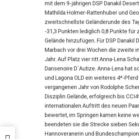
mit dem 9-jährigen DSP Danakil Desert 
Mathilda Holmer-Rattenhuber und Geor
zweitschnellste Geländerunde des T
-31,3 Punkten lediglich 0,8 Punkte fü
Gelände hinzufügen. Für DSP Danakil De
Marbach vor drei Wochen die zweite in
Jahr. Auf Platz vier ritt Anna-Lena Sc
Dansenoire D`Autize. Anna-Lena hat so
und Lagona OLD ein weiteres 4*-Pferd 
vergangenen Jahr von Rodolphe Schere
Disziplin Gelände, erfolgreich bis CCI4
internationalen Auftritt des neuen Pa
bewertet, im Springen kamen keine we
beendeten sie die Strecke sieben Seku
ng
Hannoveranerin und Bundeschampione