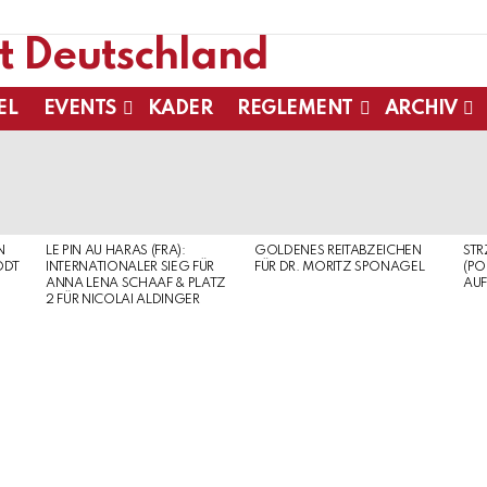
EL
EVENTS
KADER
REGLEMENT
ARCHIV
N
LE PIN AU HARAS (FRA):
GOLDENES REITABZEICHEN
ST
ODT
INTERNATIONALER SIEG FÜR
FÜR DR. MORITZ SPONAGEL
(PO
ANNA LENA SCHAAF & PLATZ
AUF
2 FÜR NICOLAI ALDINGER