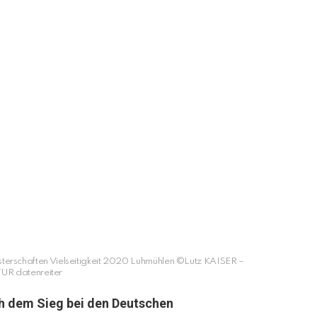
terschaften Vielseitigkeit 2020 Luhmühlen ©Lutz KAISER –
R datenreiter
ch dem Sieg bei den Deutschen