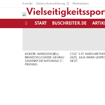
Kontakt
Datenschutzerklärung
Mediadaten
START
BUSCHREITER.DE
ARTIK
Menu
LATEST
STORIES
NOKERE-WAREGEM (BEL):
CCI2*-S ST. MARGARETHE
BRANDON SCHÄFER-GEHRAU
(AUT): JULIA MARIA LENTR
GEWINNT DIE NATIONALE 3*-
SIEGT
PRÜFUNG