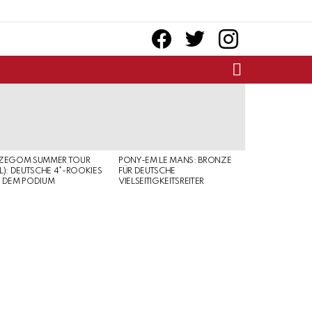
facebook
twitter
instagram
SEARCH
RZEGOM SUMMER TOUR
PONY-EM LE MANS: BRONZE
L): DEUTSCHE 4*-ROOKIES
FÜR DEUTSCHE
 DEM PODIUM
VIELSEITIGKEITSREITER