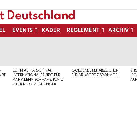
EL
EVENTS
KADER
REGLEMENT
ARCHIV
N
LE PIN AU HARAS (FRA):
GOLDENES REITABZEICHEN
ST
ODT
INTERNATIONALER SIEG FÜR
FÜR DR. MORITZ SPONAGEL
(PO
ANNA LENA SCHAAF & PLATZ
AUF
2 FÜR NICOLAI ALDINGER