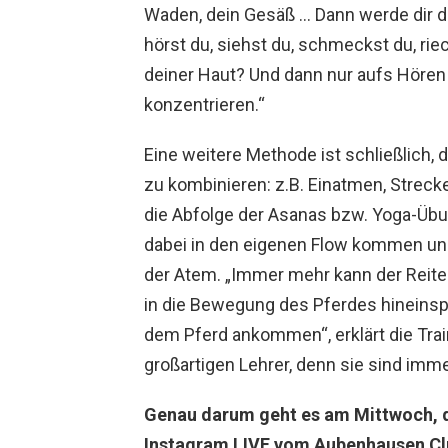
Waden, dein Gesäß … Dann werde dir
hörst du, siehst du, schmeckst du, ri
deiner Haut? Und dann nur aufs Höre
konzentrieren.“
Eine weitere Methode ist schließlich
zu kombinieren: z.B. Einatmen, Stre
die Abfolge der Asanas bzw. Yoga-Üb
dabei in den eigenen Flow kommen und
der Atem. „Immer mehr kann der Reiter
in die Bewegung des Pferdes hineins
dem Pferd ankommen“, erklärt die Train
großartigen Lehrer, denn sie sind imme
Genau darum geht es am Mittwoch, 
Instagram LIVE vom Aubenhausen Clu