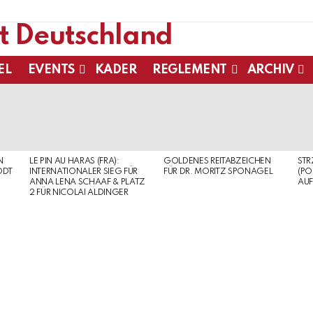
EL
EVENTS
KADER
REGLEMENT
ARCHIV
N
LE PIN AU HARAS (FRA):
GOLDENES REITABZEICHEN
ST
ODT
INTERNATIONALER SIEG FÜR
FÜR DR. MORITZ SPONAGEL
(PO
ANNA LENA SCHAAF & PLATZ
AUF
2 FÜR NICOLAI ALDINGER