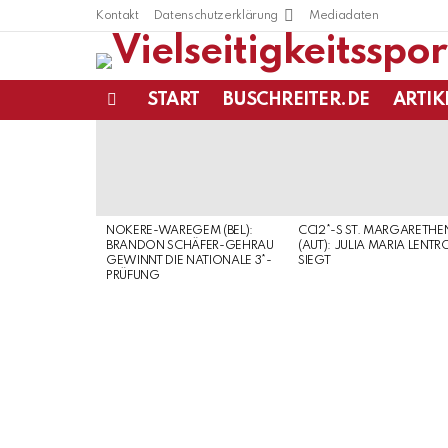
Kontakt
Datenschutzerklärung
Mediadaten
START
BUSCHREITER.DE
ARTIK
Menu
LATEST
STORIES
NOKERE-WAREGEM (BEL):
CCI2*-S ST. MARGARETHE
BRANDON SCHÄFER-GEHRAU
(AUT): JULIA MARIA LENTR
GEWINNT DIE NATIONALE 3*-
SIEGT
PRÜFUNG