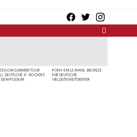
facebook
twitter
instagram
SEARCH
RZEGOM SUMMER TOUR
PONY-EM LE MANS: BRONZE
L): DEUTSCHE 4*-ROOKIES
FÜR DEUTSCHE
 DEM PODIUM
VIELSEITIGKEITSREITER