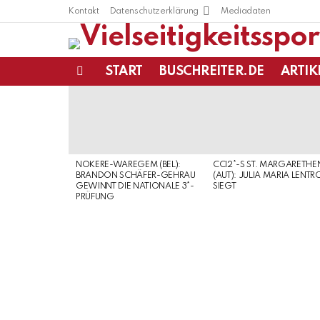
Kontakt
Datenschutzerklärung
Mediadaten
START
BUSCHREITER.DE
ARTIK
Menu
LATEST
STORIES
NOKERE-WAREGEM (BEL):
CCI2*-S ST. MARGARETHE
BRANDON SCHÄFER-GEHRAU
(AUT): JULIA MARIA LENTR
GEWINNT DIE NATIONALE 3*-
SIEGT
PRÜFUNG