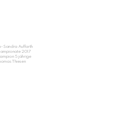
- Sandra Auffarth
hampionate 2017
ampion 5 jährige
Thomas Thiesen