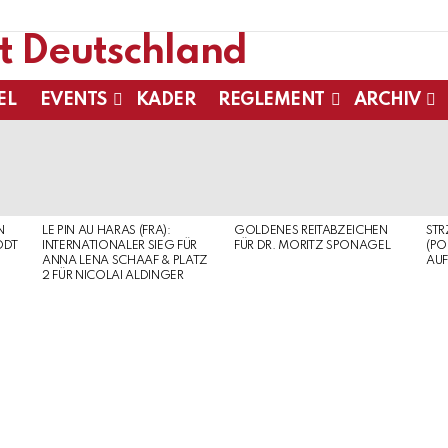
EL
EVENTS
KADER
REGLEMENT
ARCHIV
N
LE PIN AU HARAS (FRA):
GOLDENES REITABZEICHEN
ST
ODT
INTERNATIONALER SIEG FÜR
FÜR DR. MORITZ SPONAGEL
(PO
ANNA LENA SCHAAF & PLATZ
AUF
2 FÜR NICOLAI ALDINGER