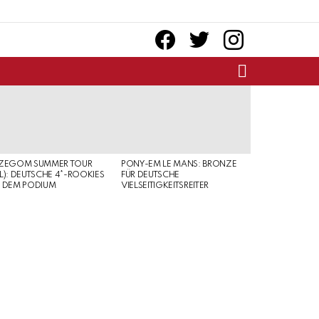
facebook
twitter
instagram
SEARCH
RZEGOM SUMMER TOUR
PONY-EM LE MANS: BRONZE
L): DEUTSCHE 4*-ROOKIES
FÜR DEUTSCHE
 DEM PODIUM
VIELSEITIGKEITSREITER