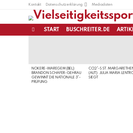
Kontakt
Datenschutzerklärung
Mediadaten
START
BUSCHREITER.DE
ARTIK
Menu
LATEST
STORIES
NOKERE-WAREGEM (BEL):
CCI2*-S ST. MARGARETHE
BRANDON SCHÄFER-GEHRAU
(AUT): JULIA MARIA LENTR
GEWINNT DIE NATIONALE 3*-
SIEGT
PRÜFUNG