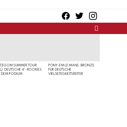
facebook
twitter
instagram
SEARCH
RZEGOM SUMMER TOUR
PONY-EM LE MANS: BRONZE
L): DEUTSCHE 4*-ROOKIES
FÜR DEUTSCHE
 DEM PODIUM
VIELSEITIGKEITSREITER