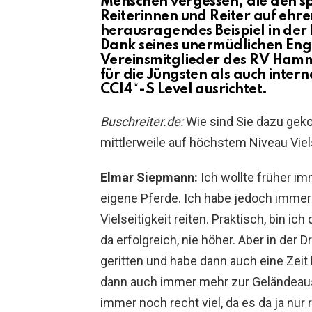
Menschen vergessen, die den spo
Reiterinnen und Reiter auf ehre
herausragendes Beispiel in der
Dank seines unermüdlichen Eng
Vereinsmitglieder des RV Ham
für die Jüngsten als auch intern
CCI4*-S Level ausrichtet.
Buschreiter.de:
Wie sind Sie dazu gek
mittlerweile auf höchstem Niveau Viel
Elmar Siepmann:
Ich wollte früher imm
eigene Pferde. Ich habe jedoch immer 
Vielseitigkeit reiten. Praktisch, bin ic
da erfolgreich, nie höher. Aber in der 
geritten und habe dann auch eine Zeit l
dann auch immer mehr zur Geländea
immer noch recht viel, da es da ja nur 