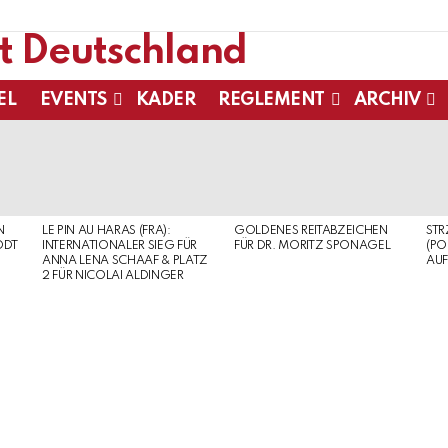
EL
EVENTS
KADER
REGLEMENT
ARCHIV
N
LE PIN AU HARAS (FRA):
GOLDENES REITABZEICHEN
ST
ODT
INTERNATIONALER SIEG FÜR
FÜR DR. MORITZ SPONAGEL
(PO
ANNA LENA SCHAAF & PLATZ
AUF
2 FÜR NICOLAI ALDINGER