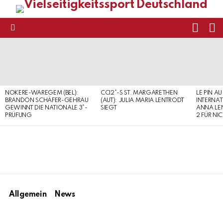
FOLL
S
US
Menu
LATEST
STORIES
NOKERE-WAREGEM (BEL):
CCI2*-S ST. MARGARETHEN
LE PIN AU
BRANDON SCHÄFER-GEHRAU
(AUT): JULIA MARIA LENTRODT
INTERNAT
GEWINNT DIE NATIONALE 3*-
SIEGT
ANNA LE
PRÜFUNG
2 FÜR NI
Allgemein
News