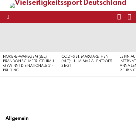
FOLL
S
US
Menu
LATEST
STORIES
NOKERE-WAREGEM (BEL):
CCI2*-S ST. MARGARETHEN
LE PIN AU
BRANDON SCHÄFER-GEHRAU
(AUT): JULIA MARIA LENTRODT
INTERNAT
GEWINNT DIE NATIONALE 3*-
SIEGT
ANNA LE
PRÜFUNG
2 FÜR NI
Allgemein