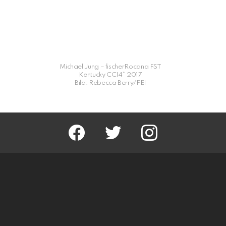
Michael Jung – fischerRocana FST
Kentucky CCI4* 2017
Bild: Rebecca Berry/FEI
facebook
twitter
instagram