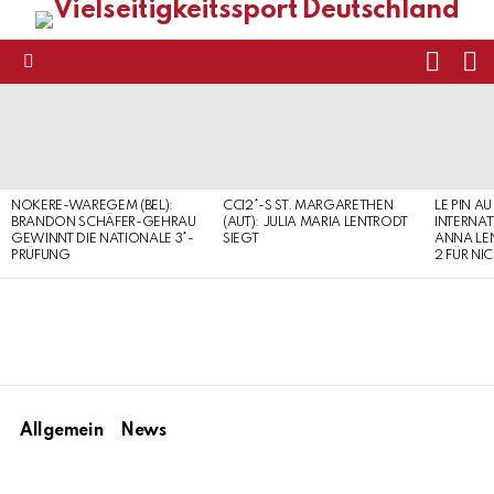
FOLL
S
US
Menu
LATEST
STORIES
NOKERE-WAREGEM (BEL):
CCI2*-S ST. MARGARETHEN
LE PIN AU
BRANDON SCHÄFER-GEHRAU
(AUT): JULIA MARIA LENTRODT
INTERNAT
GEWINNT DIE NATIONALE 3*-
SIEGT
ANNA LE
PRÜFUNG
2 FÜR NI
Allgemein
News