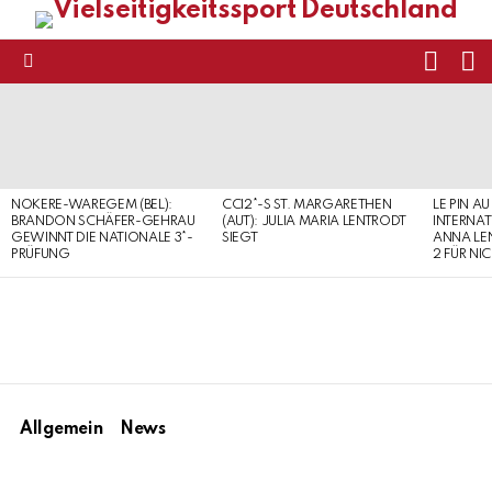
FOLL
S
US
Menu
LATEST
STORIES
NOKERE-WAREGEM (BEL):
CCI2*-S ST. MARGARETHEN
LE PIN AU
BRANDON SCHÄFER-GEHRAU
(AUT): JULIA MARIA LENTRODT
INTERNAT
GEWINNT DIE NATIONALE 3*-
SIEGT
ANNA LE
PRÜFUNG
2 FÜR NI
Allgemein
News