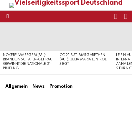
FOLL
S
US
Menu
LATEST
STORIES
NOKERE-WAREGEM (BEL):
CCI2*-S ST. MARGARETHEN
LE PIN AU
BRANDON SCHÄFER-GEHRAU
(AUT): JULIA MARIA LENTRODT
INTERNAT
GEWINNT DIE NATIONALE 3*-
SIEGT
ANNA LE
PRÜFUNG
2 FÜR NI
Allgemein
News
Promotion