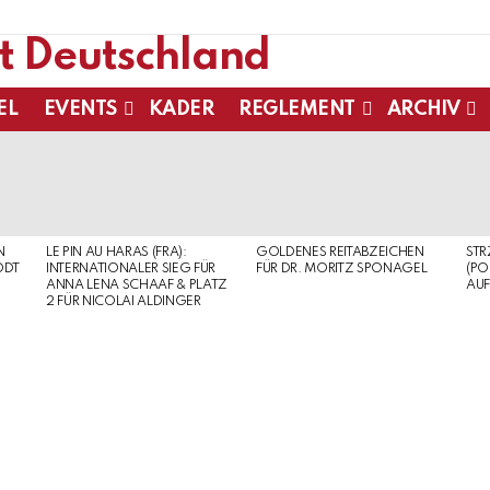
EL
EVENTS
KADER
REGLEMENT
ARCHIV
N
LE PIN AU HARAS (FRA):
GOLDENES REITABZEICHEN
ST
ODT
INTERNATIONALER SIEG FÜR
FÜR DR. MORITZ SPONAGEL
(PO
ANNA LENA SCHAAF & PLATZ
AUF
2 FÜR NICOLAI ALDINGER