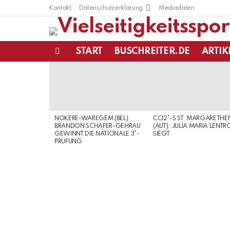
Kontakt
Datenschutzerklärung
Mediadaten
START
BUSCHREITER.DE
ARTIK
Menu
LATEST
STORIES
NOKERE-WAREGEM (BEL):
CCI2*-S ST. MARGARETHE
BRANDON SCHÄFER-GEHRAU
(AUT): JULIA MARIA LENTR
GEWINNT DIE NATIONALE 3*-
SIEGT
PRÜFUNG