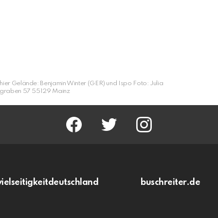
hier Gelände: Benjamin Winter (GER) und Ispo Foto: Julia
rgraben 57 55129 Mainz
facebook
twitter
instagram
vielseitigkeitdeutschland
buschreiter.de