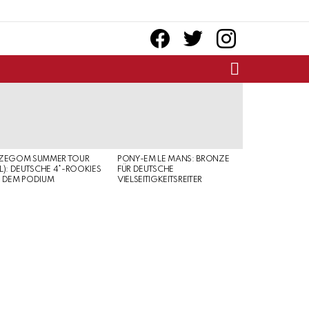
facebook
twitter
instagram
SEARCH
RZEGOM SUMMER TOUR
PONY-EM LE MANS: BRONZE
L): DEUTSCHE 4*-ROOKIES
FÜR DEUTSCHE
 DEM PODIUM
VIELSEITIGKEITSREITER