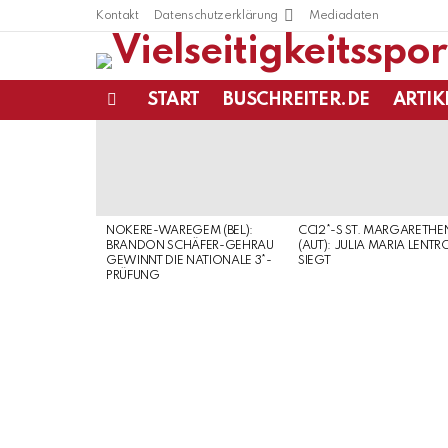
Kontakt
Datenschutzerklärung
Mediadaten
START
BUSCHREITER.DE
ARTIK
Menu
LATEST
STORIES
NOKERE-WAREGEM (BEL):
CCI2*-S ST. MARGARETHE
BRANDON SCHÄFER-GEHRAU
(AUT): JULIA MARIA LENTR
GEWINNT DIE NATIONALE 3*-
SIEGT
PRÜFUNG