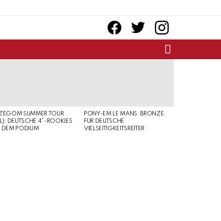
facebook
twitter
instagram
SEARCH
RZEGOM SUMMER TOUR
PONY-EM LE MANS: BRONZE
L): DEUTSCHE 4*-ROOKIES
FÜR DEUTSCHE
 DEM PODIUM
VIELSEITIGKEITSREITER