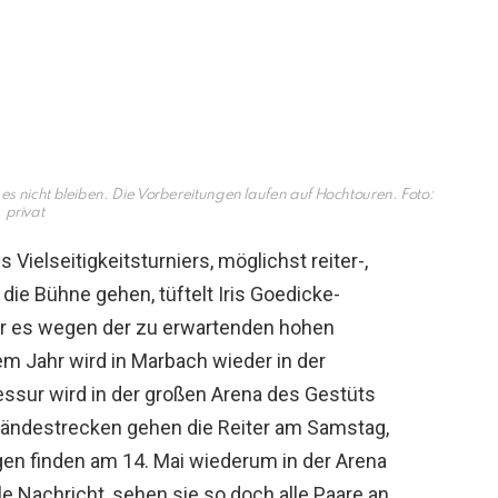
s nicht bleiben. Die Vorbereitungen laufen auf Hochtouren. Foto:
privat
 Vielseitigkeitsturniers, möglichst reiter-,
die Bühne gehen, tüftelt Iris Goedicke-
er es wegen der zu erwartenden hohen
sem Jahr wird in Marbach wieder in der
essur wird in der großen Arena des Gestüts
Geländestrecken gehen die Reiter am Samstag,
gen finden am 14. Mai wiederum in der Arena
olle Nachricht, sehen sie so doch alle Paare an