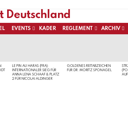
EL
EVENTS
KADER
REGLEMENT
ARCHIV
N
LE PIN AU HARAS (FRA):
GOLDENES REITABZEICHEN
ST
ODT
INTERNATIONALER SIEG FÜR
FÜR DR. MORITZ SPONAGEL
(PO
ANNA LENA SCHAAF & PLATZ
AUF
2 FÜR NICOLAI ALDINGER