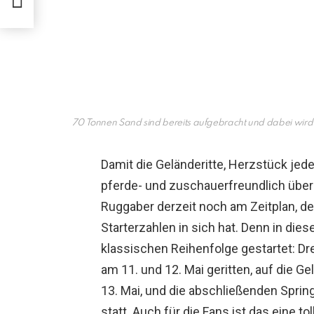
70 Tonnen Sand sind bereits aufgebracht und dabei wird e
Damit die Geländeritte, Herzstück jedes
pferde- und zuschauerfreundlich über 
Ruggaber derzeit noch am Zeitplan, d
Starterzahlen in sich hat. Denn in die
klassischen Reihenfolge gestartet: Dr
am 11. und 12. Mai geritten, auf die 
13. Mai, und die abschließenden Sprin
statt. Auch für die Fans ist das eine t