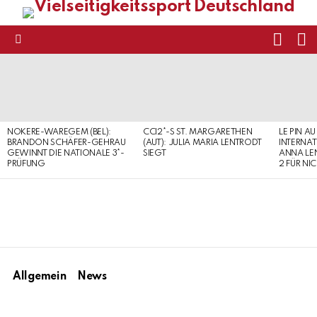
FOLL
S
US
Menu
LATEST
STORIES
NOKERE-WAREGEM (BEL):
CCI2*-S ST. MARGARETHEN
LE PIN AU
BRANDON SCHÄFER-GEHRAU
(AUT): JULIA MARIA LENTRODT
INTERNAT
GEWINNT DIE NATIONALE 3*-
SIEGT
ANNA LE
PRÜFUNG
2 FÜR NI
Allgemein
News