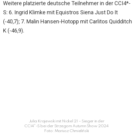
Weitere platzierte deutsche Teilnehmer in der CCI4*-
S: 6. Ingrid Klimke mit Equistros Siena Just Do It
(-40,7); 7. Malin Hansen-Hotopp mit Carlitos Quidditch
K (-46,9).
Julia Krajewski mit Nickel 21 – Sieger in der
CCI4*-S bei der Strzegom Autumn Show 2024
Foto: Mariusz Chmieliński