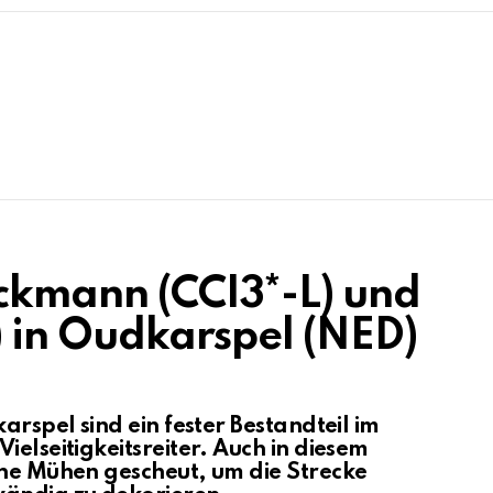
öckmann (CCI3*-L) und
S) in Oudkarspel (NED)
arspel sind ein fester Bestandteil im
ielseitigkeitsreiter. Auch in diesem
ine Mühen gescheut, um die Strecke