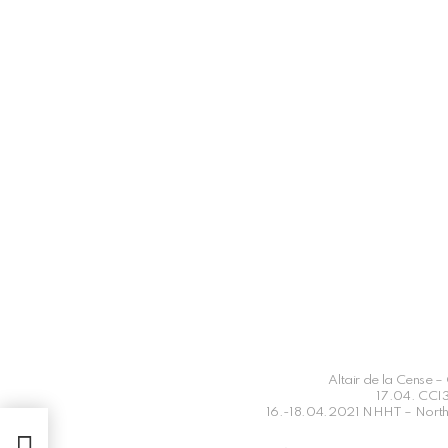
Altair de la Cense
17.04. CCI3
16.-18.04.2021 NHHT – North 
ante