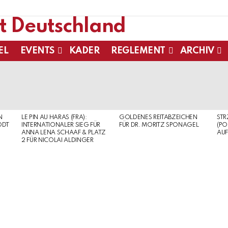
EL
EVENTS
KADER
REGLEMENT
ARCHIV
N
LE PIN AU HARAS (FRA):
GOLDENES REITABZEICHEN
ST
ODT
INTERNATIONALER SIEG FÜR
FÜR DR. MORITZ SPONAGEL
(PO
ANNA LENA SCHAAF & PLATZ
AUF
2 FÜR NICOLAI ALDINGER