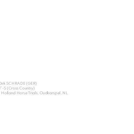
 Dirk SCHRADE (GER)
*-S (Cross Country)
Holland Horse Trials, Oudkarspel, NL