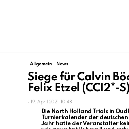
Allgemein
News
Siege für Calvin B
Felix Etzel (CCI2*-
19. April 2021, 10:48
Die North Holland Trials in Oudk
Turnierkalender der deutschen V
Jahr hatte der Veranstalter ke