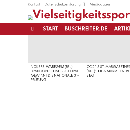
Kontakt
Datenschutzerklärung
Mediadaten
START
BUSCHREITER.DE
ARTIK
Menu
LATEST
STORIES
NOKERE-WAREGEM (BEL):
CCI2*-S ST. MARGARETHE
BRANDON SCHÄFER-GEHRAU
(AUT): JULIA MARIA LENTR
GEWINNT DIE NATIONALE 3*-
SIEGT
PRÜFUNG