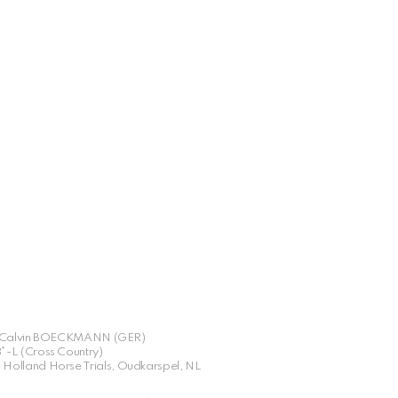
 – Calvin BOECKMANN (GER)
*-L (Cross Country)
Holland Horse Trials, Oudkarspel, NL