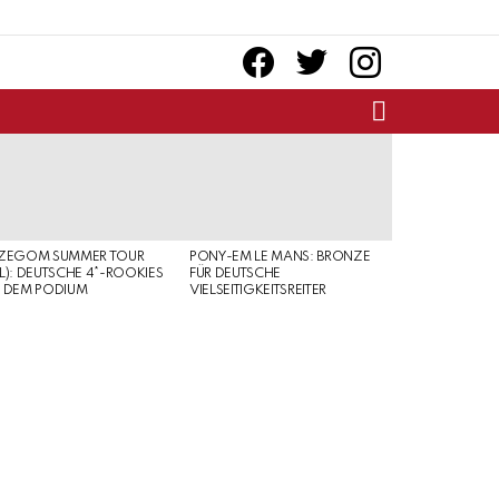
facebook
twitter
instagram
SEARCH
RZEGOM SUMMER TOUR
PONY-EM LE MANS: BRONZE
L): DEUTSCHE 4*-ROOKIES
FÜR DEUTSCHE
 DEM PODIUM
VIELSEITIGKEITSREITER