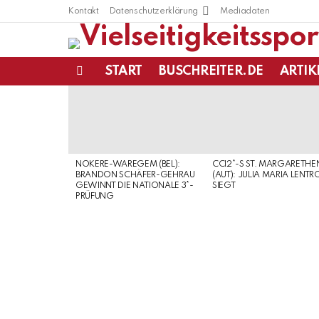
Kontakt
Datenschutzerklärung
Mediadaten
START
BUSCHREITER.DE
ARTIK
Menu
LATEST
STORIES
NOKERE-WAREGEM (BEL):
CCI2*-S ST. MARGARETHE
BRANDON SCHÄFER-GEHRAU
(AUT): JULIA MARIA LENTR
GEWINNT DIE NATIONALE 3*-
SIEGT
PRÜFUNG