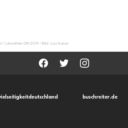
t / Luhmühlen DM 2019 / Bild: Lutz Kaiser
facebook
twitter
instagram
vielseitigkeitdeutschland
buschreiter.de