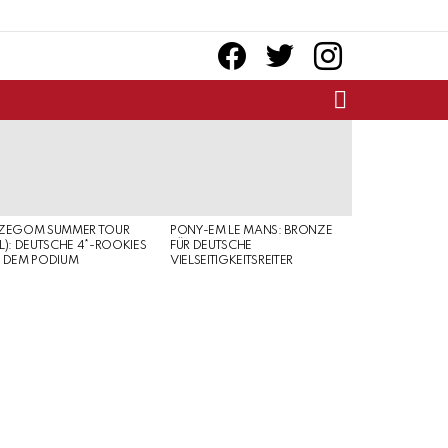
facebook
twitter
instagram
SEARCH
RZEGOM SUMMER TOUR
PONY-EM LE MANS: BRONZE
L): DEUTSCHE 4*-ROOKIES
FÜR DEUTSCHE
 DEM PODIUM
VIELSEITIGKEITSREITER