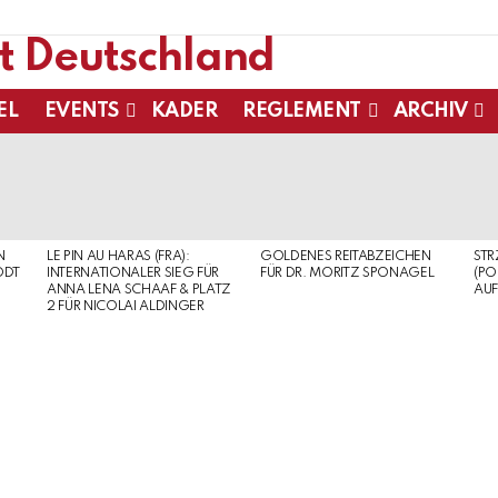
EL
EVENTS
KADER
REGLEMENT
ARCHIV
N
LE PIN AU HARAS (FRA):
GOLDENES REITABZEICHEN
ST
ODT
INTERNATIONALER SIEG FÜR
FÜR DR. MORITZ SPONAGEL
(PO
ANNA LENA SCHAAF & PLATZ
AUF
2 FÜR NICOLAI ALDINGER