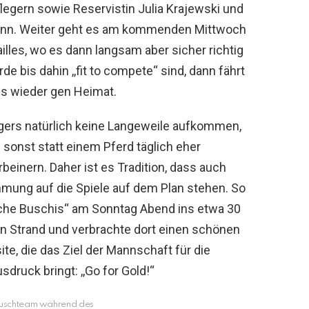
flegern sowie Reservistin Julia Krajewski und
mann. Weiter geht es am kommenden Mittwoch
illes, wo es dann langsam aber sicher richtig
e bis dahin ,,fit to compete“ sind, dann fährt
us wieder gen Heimat.
gers natürlich keine Langeweile aufkommen,
ch sonst statt einem Pferd täglich eher
einern. Daher ist es Tradition, dass auch
ung auf die Spiele auf dem Plan stehen. So
sche Buschis“ am Sonntag Abend ins etwa 30
en Strand und verbrachte dort einen schönen
te, die das Ziel der Mannschaft für die
ruck bringt: ,,Go for Gold!“
Buschteam während des