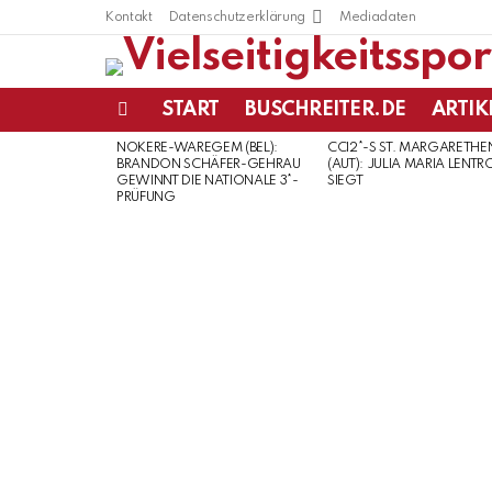
Kontakt
Datenschutzerklärung
Mediadaten
START
BUSCHREITER.DE
ARTIK
Menu
NOKERE-WAREGEM (BEL):
CCI2*-S ST. MARGARETHE
LATEST
BRANDON SCHÄFER-GEHRAU
(AUT): JULIA MARIA LENTR
STORIES
GEWINNT DIE NATIONALE 3*-
SIEGT
PRÜFUNG