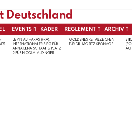
EL
EVENTS
KADER
REGLEMENT
ARCHIV
N
LE PIN AU HARAS (FRA):
GOLDENES REITABZEICHEN
ST
ODT
INTERNATIONALER SIEG FÜR
FÜR DR. MORITZ SPONAGEL
(PO
ANNA LENA SCHAAF & PLATZ
AUF
2 FÜR NICOLAI ALDINGER