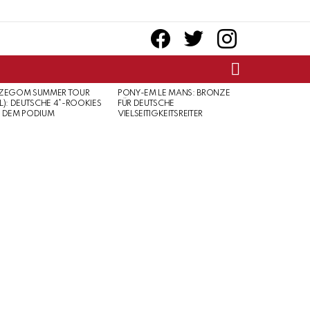
facebook
twitter
instagram
SEARCH
RZEGOM SUMMER TOUR
PONY-EM LE MANS: BRONZE
L): DEUTSCHE 4*-ROOKIES
FÜR DEUTSCHE
 DEM PODIUM
VIELSEITIGKEITSREITER