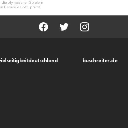
r die olympischen Spiele in
in Deauville Foto: privat
facebook
twitter
instagram
vielseitigkeitdeutschland
buschreiter.de