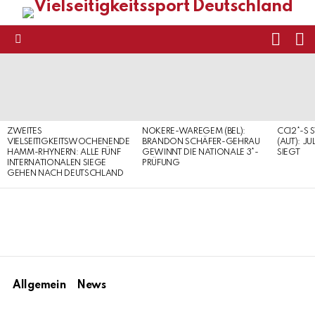
FOLL
S
US
Menu
LATEST
STORIES
ZWEITES
NOKERE-WAREGEM (BEL):
CCI2*-S 
VIELSEITIGKEITSWOCHENENDE
BRANDON SCHÄFER-GEHRAU
(AUT): J
HAMM-RHYNERN: ALLE FÜNF
GEWINNT DIE NATIONALE 3*-
SIEGT
INTERNATIONALEN SIEGE
PRÜFUNG
GEHEN NACH DEUTSCHLAND
Allgemein
News