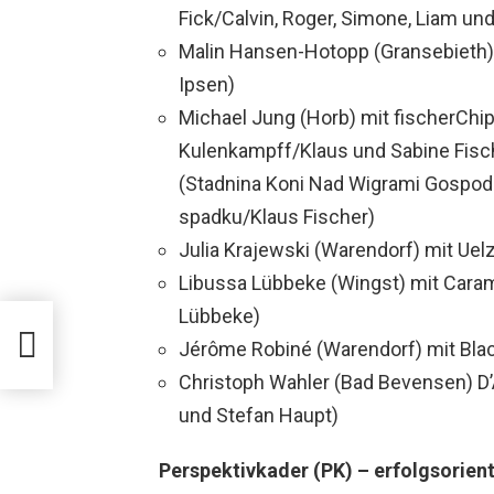
Fick/Calvin, Roger, Simone, Liam u
Malin Hansen-Hotopp (Gransebieth) m
Ipsen)
Michael Jung (Horb) mit fischerChi
Kulenkampff/Klaus und Sabine Fisch
(Stadnina Koni Nad Wigrami Gospod
spadku/Klaus Fischer)
Julia Krajewski (Warendorf) mit Uel
Libussa Lübbeke (Wingst) mit Caram
Lübbeke)
en
Jérôme Robiné (Warendorf) mit Blac
Christoph Wahler (Bad Bevensen) D
und Stefan Haupt)
Perspektivkader (PK) – erfolgsorient