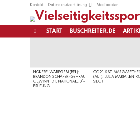
Kontakt
Datenschutzerklärung
Mediadaten
START
BUSCHREITER.DE
ARTIK
Menu
LATEST
STORIES
NOKERE-WAREGEM (BEL):
CCI2*-S ST. MARGARETHE
BRANDON SCHÄFER-GEHRAU
(AUT): JULIA MARIA LENTR
GEWINNT DIE NATIONALE 3*-
SIEGT
PRÜFUNG