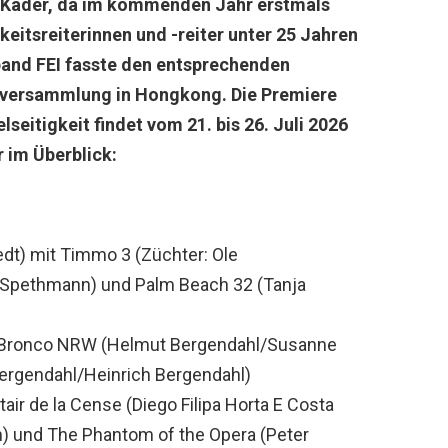
5-Kader, da im kommenden Jahr erstmals
keitsreiterinnen und -reiter unter 25 Jahren
band FEI fasste den entsprechenden
lversammlung in Hongkong. Die Premiere
seitigkeit findet vom 21. bis 26. Juli 2026
r im Überblick:
edt) mit Timmo 3 (Züchter: Ole
a Spethmann) und Palm Beach 32 (Tanja
 Bronco NRW (Helmut Bergendahl/Susanne
ergendahl/Heinrich Bergendahl)
air de la Cense (Diego Filipa Horta E Costa
 und The Phantom of the Opera (Peter