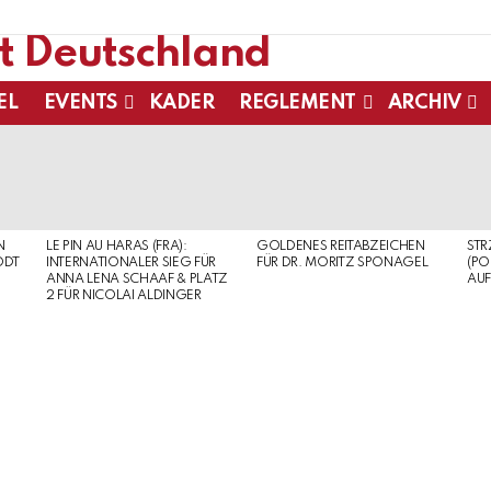
EL
EVENTS
KADER
REGLEMENT
ARCHIV
N
LE PIN AU HARAS (FRA):
GOLDENES REITABZEICHEN
ST
ODT
INTERNATIONALER SIEG FÜR
FÜR DR. MORITZ SPONAGEL
(PO
ANNA LENA SCHAAF & PLATZ
AUF
2 FÜR NICOLAI ALDINGER