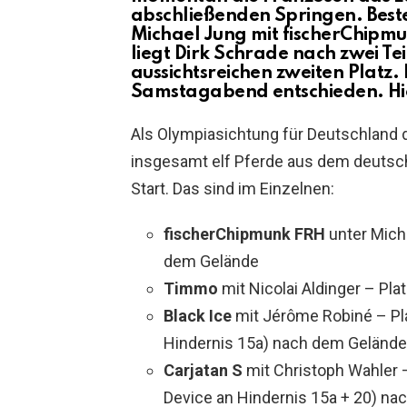
abschließenden Springen. Beste
Michael Jung mit fischerChipmun
liegt Dirk Schrade nach zwei Tei
aussichtsreichen zweiten Platz.
Samstagabend entschieden. Hie
Als Olympiasichtung für Deutschland de
insgesamt elf Pferde aus dem deutsc
Start. Das sind im Einzelnen:
fischerChipmunk FRH
unter Micha
dem Gelände
Timmo
mit Nicolai Aldinger – Pl
Black Ice
mit Jérôme Robiné – Pla
Hindernis 15a) nach dem Gelände
Carjatan S
mit Christoph Wahler –
Device an Hindernis 15a + 20) n