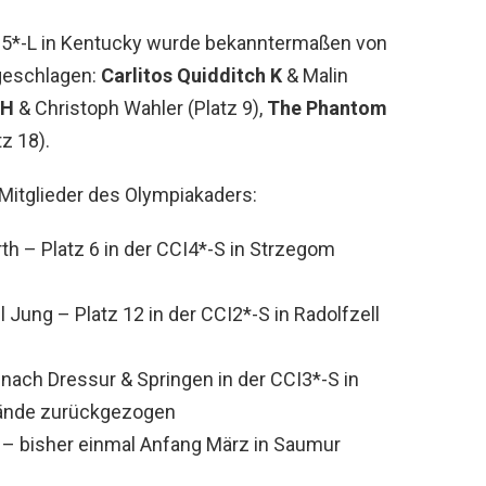
I5*-L in Kentucky wurde bekanntermaßen von
ngeschlagen:
Carlitos Quidditch K
& Malin
RH
& Christoph Wahler (Platz 9),
The Phantom
z 18).
 Mitglieder des Olympiakaders:
th – Platz 6 in der CCI4*-S in Strzegom
 Jung – Platz 12 in der CCI2*-S in Radolfzell
 nach Dressur & Springen in der CCI3*-S in
lände zurückgezogen
i – bisher einmal Anfang März in Saumur