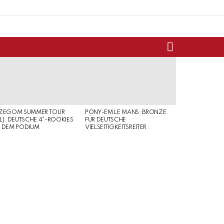
SEARCH
RZEGOM SUMMER TOUR
PONY-EM LE MANS: BRONZE
L): DEUTSCHE 4*-ROOKIES
FÜR DEUTSCHE
 DEM PODIUM
VIELSEITIGKEITSREITER