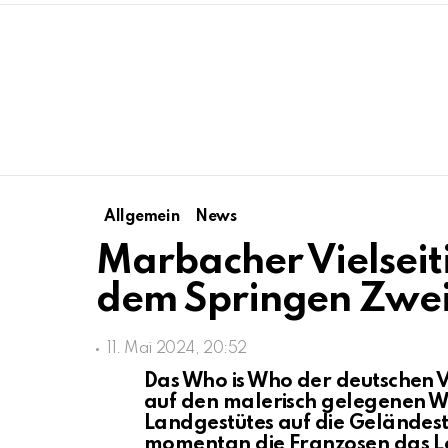
Allgemein
News
Marbacher Vielseit
dem Springen Zweit
11. Mai 2024, 20:52
Das Who is Who der deutschen V
auf den malerisch gelegenen 
Landgestütes auf die Geländest
momentan die Franzosen das 