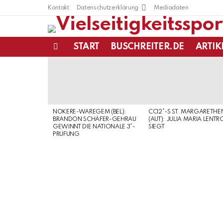
Kontakt
Datenschutzerklärung
Mediadaten
START
BUSCHREITER.DE
ARTIK
Menu
LATEST
STORIES
NOKERE-WAREGEM (BEL):
CCI2*-S ST. MARGARETHE
BRANDON SCHÄFER-GEHRAU
(AUT): JULIA MARIA LENTR
GEWINNT DIE NATIONALE 3*-
SIEGT
PRÜFUNG