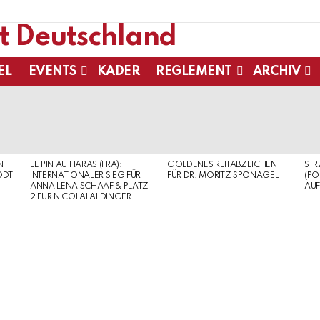
EL
EVENTS
KADER
REGLEMENT
ARCHIV
N
LE PIN AU HARAS (FRA):
GOLDENES REITABZEICHEN
ST
ODT
INTERNATIONALER SIEG FÜR
FÜR DR. MORITZ SPONAGEL
(PO
ANNA LENA SCHAAF & PLATZ
AUF
2 FÜR NICOLAI ALDINGER