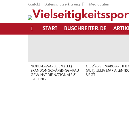
Kontakt
Datenschutzerklärung
Mediadaten
START
BUSCHREITER.DE
ARTIK
Menu
LATEST
STORIES
NOKERE-WAREGEM (BEL):
CCI2*-S ST. MARGARETHE
BRANDON SCHÄFER-GEHRAU
(AUT): JULIA MARIA LENTR
GEWINNT DIE NATIONALE 3*-
SIEGT
PRÜFUNG