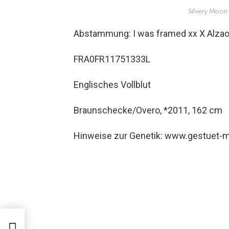
Silvery Moon 
Abstammung: I was framed xx X Alzao
FRA0FR11751333L
Englisches Vollblut
Braunschecke/Overo, *2011, 162 cm
Hinweise zur Genetik: www.gestuet-