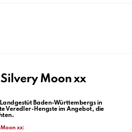
 Silvery Moon xx
d Landgestüt Baden-Württembergs in
te Veredler-Hengste im Angebot, die
hten.
 Moon xx: