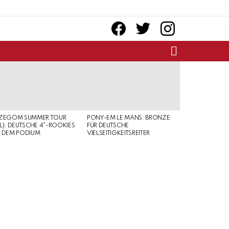
facebook
twitter
instagram
SEARCH
RZEGOM SUMMER TOUR
PONY-EM LE MANS: BRONZE
L): DEUTSCHE 4*-ROOKIES
FÜR DEUTSCHE
 DEM PODIUM
VIELSEITIGKEITSREITER