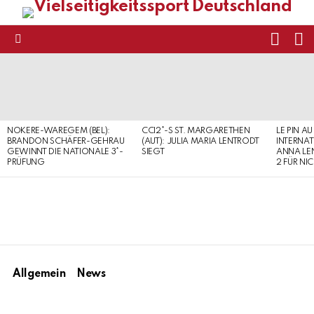
FOLL
S
US
Menu
LATEST
STORIES
NOKERE-WAREGEM (BEL):
CCI2*-S ST. MARGARETHEN
LE PIN AU
BRANDON SCHÄFER-GEHRAU
(AUT): JULIA MARIA LENTRODT
INTERNAT
GEWINNT DIE NATIONALE 3*-
SIEGT
ANNA LE
PRÜFUNG
2 FÜR NI
Allgemein
News