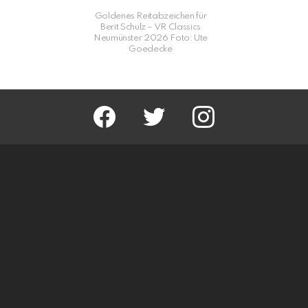
Goldenes Reitabzeichen für
Berit Schulz – VR Classics
Neumünster 2026 Foto: Ute
Goedecke
facebook
twitter
instagram