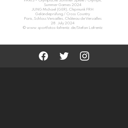
PARIS – Olympische Sommer Spiele / Olympic
Summer Games 2024
JUNG Michael (GER), Chipmunk FRH
Geländeprüfung / Cross Country
Paris, Schloss Versailles, Château de Versailles
28. July 2024
© www.sportfotos-lafrentz.de/Stefan Lafrentz
facebook
twitter
instagram