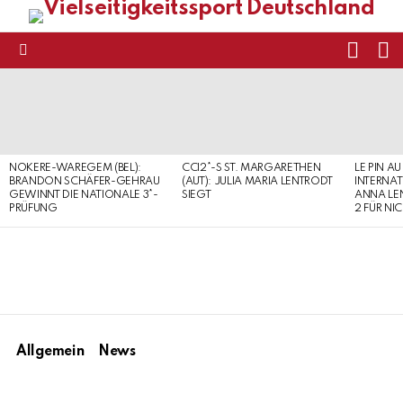
FOLL
S
US
Menu
LATEST
STORIES
NOKERE-WAREGEM (BEL):
CCI2*-S ST. MARGARETHEN
LE PIN AU
BRANDON SCHÄFER-GEHRAU
(AUT): JULIA MARIA LENTRODT
INTERNAT
GEWINNT DIE NATIONALE 3*-
SIEGT
ANNA LE
PRÜFUNG
2 FÜR NI
Allgemein
News