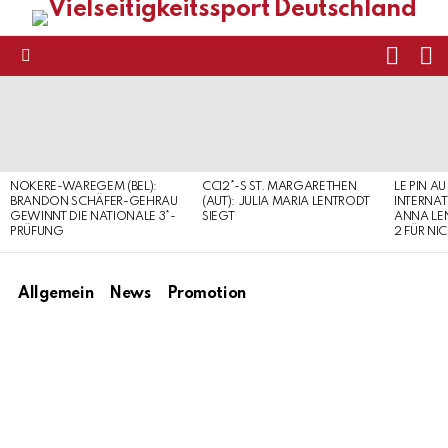
FOLL
S
US
Menu
LATEST
STORIES
NOKERE-WAREGEM (BEL):
CCI2*-S ST. MARGARETHEN
LE PIN AU
BRANDON SCHÄFER-GEHRAU
(AUT): JULIA MARIA LENTRODT
INTERNAT
GEWINNT DIE NATIONALE 3*-
SIEGT
ANNA LE
PRÜFUNG
2 FÜR NI
Allgemein
News
Promotion