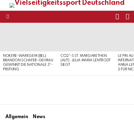
FOLL
S
US
Menu
LATEST
STORIES
NOKERE-WAREGEM (BEL):
CCI2*-S ST. MARGARETHEN
LE PIN AU
BRANDON SCHÄFER-GEHRAU
(AUT): JULIA MARIA LENTRODT
INTERNAT
GEWINNT DIE NATIONALE 3*-
SIEGT
ANNA LE
PRÜFUNG
2 FÜR NI
Allgemein
News