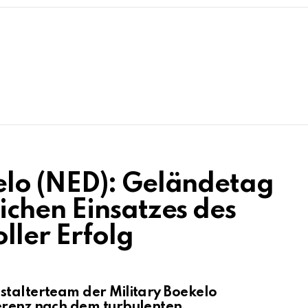
lo (NED): Geländetag
chen Einsatzes des
ller Erfolg
stalterteam der Military Boekelo
ferenz nach dem turbulenten