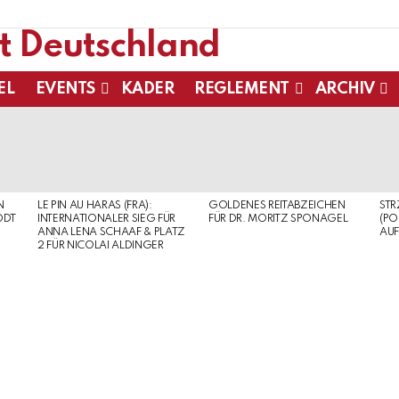
EL
EVENTS
KADER
REGLEMENT
ARCHIV
N
LE PIN AU HARAS (FRA):
GOLDENES REITABZEICHEN
ST
ODT
INTERNATIONALER SIEG FÜR
FÜR DR. MORITZ SPONAGEL
(PO
ANNA LENA SCHAAF & PLATZ
AUF
2 FÜR NICOLAI ALDINGER