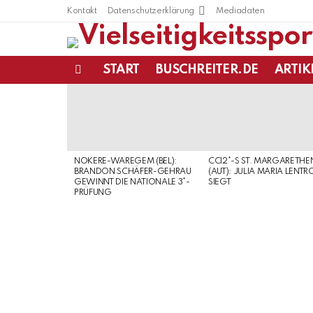
Kontakt
Datenschutzerklärung
Mediadaten
START
BUSCHREITER.DE
ARTIK
Menu
LATEST
STORIES
NOKERE-WAREGEM (BEL):
CCI2*-S ST. MARGARETHE
BRANDON SCHÄFER-GEHRAU
(AUT): JULIA MARIA LENTR
GEWINNT DIE NATIONALE 3*-
SIEGT
PRÜFUNG