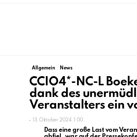
Allgemein
News
CCIO4*-NC-L Boeke
dank des unermüdli
Veranstalters ein vo
13. Oktober 2024, 1:00
Dass eine große Last vom Veran
abfiel, war auf der Pressekon