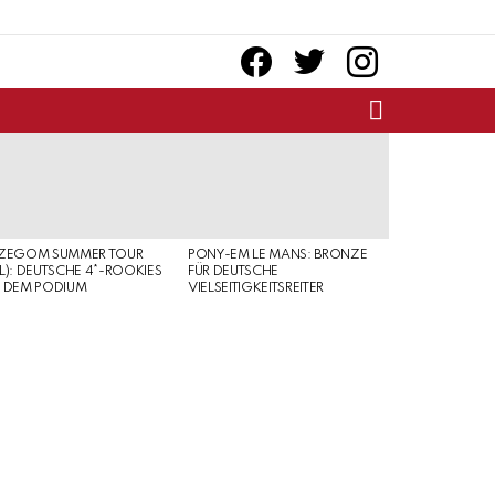
facebook
twitter
instagram
SEARCH
RZEGOM SUMMER TOUR
PONY-EM LE MANS: BRONZE
L): DEUTSCHE 4*-ROOKIES
FÜR DEUTSCHE
 DEM PODIUM
VIELSEITIGKEITSREITER