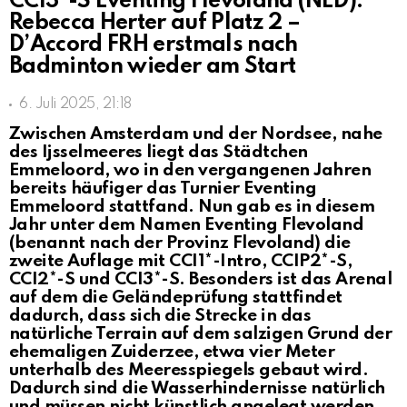
CCI3*-S Eventing Flevoland (NED):
Rebecca Herter auf Platz 2 –
D’Accord FRH erstmals nach
Badminton wieder am Start
6. Juli 2025, 21:18
Zwischen Amsterdam und der Nordsee, nahe
des Ijsselmeeres liegt das Städtchen
Emmeloord, wo in den vergangenen Jahren
bereits häufiger das Turnier Eventing
Emmeloord stattfand. Nun gab es in diesem
Jahr unter dem Namen Eventing Flevoland
(benannt nach der Provinz Flevoland) die
zweite Auflage mit CCI1*-Intro, CCIP2*-S,
CCI2*-S und CCI3*-S. Besonders ist das Arenal
auf dem die Geländeprüfung stattfindet
dadurch, dass sich die Strecke in das
natürliche Terrain auf dem salzigen Grund der
ehemaligen Zuiderzee, etwa vier Meter
unterhalb des Meeresspiegels gebaut wird.
Dadurch sind die Wasserhindernisse natürlich
und müssen nicht künstlich angelegt werden.