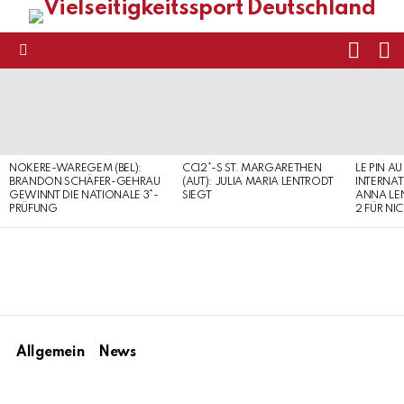
FOLL
S
US
Menu
LATEST
STORIES
NOKERE-WAREGEM (BEL):
CCI2*-S ST. MARGARETHEN
LE PIN AU
BRANDON SCHÄFER-GEHRAU
(AUT): JULIA MARIA LENTRODT
INTERNAT
GEWINNT DIE NATIONALE 3*-
SIEGT
ANNA LE
PRÜFUNG
2 FÜR NI
Allgemein
News