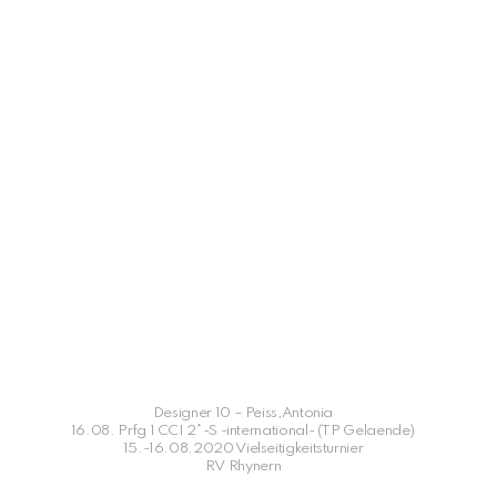
Designer 10 – Peiss,Antonia
16.08. Prfg 1 CCI 2*-S -international- (TP Gelaende)
15.-16.08.2020 Vielseitigkeitsturnier
RV Rhynern