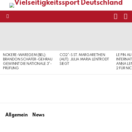
FOLL
S
US
Menu
LATEST
STORIES
NOKERE-WAREGEM (BEL):
CCI2*-S ST. MARGARETHEN
LE PIN AU
BRANDON SCHÄFER-GEHRAU
(AUT): JULIA MARIA LENTRODT
INTERNAT
GEWINNT DIE NATIONALE 3*-
SIEGT
ANNA LE
PRÜFUNG
2 FÜR NI
Allgemein
News