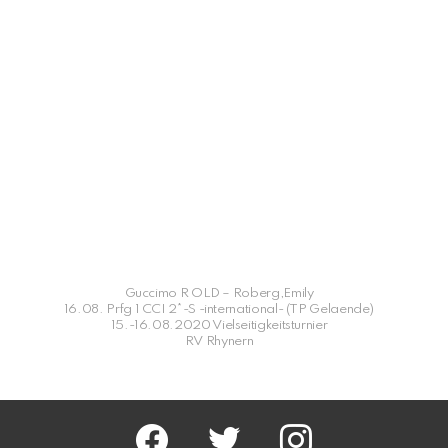
Guccimo R OLD – Roberg,Emily
16.08. Prfg 1 CCI 2*-S -international- (TP Gelaende)
15.-16.08.2020 Vielseitigkeitsturnier
RV Rhynern
facebook
twitter
instagram