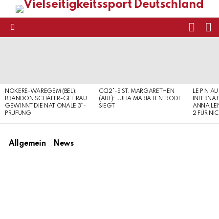
FOLL
S
US
Menu
LATEST
STORIES
NOKERE-WAREGEM (BEL):
CCI2*-S ST. MARGARETHEN
LE PIN AU
BRANDON SCHÄFER-GEHRAU
(AUT): JULIA MARIA LENTRODT
INTERNAT
GEWINNT DIE NATIONALE 3*-
SIEGT
ANNA LE
PRÜFUNG
2 FÜR NI
Allgemein
News