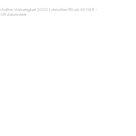
chaften Vielseitigkeit 2020 Luhmühlen ©Lutz KAISER –
R datenreiter