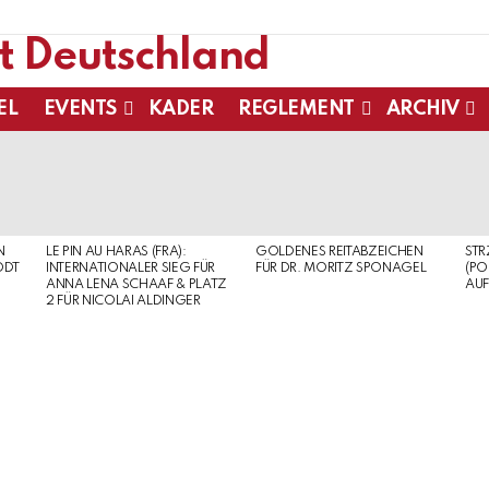
EL
EVENTS
KADER
REGLEMENT
ARCHIV
N
LE PIN AU HARAS (FRA):
GOLDENES REITABZEICHEN
ST
ODT
INTERNATIONALER SIEG FÜR
FÜR DR. MORITZ SPONAGEL
(PO
ANNA LENA SCHAAF & PLATZ
AUF
2 FÜR NICOLAI ALDINGER