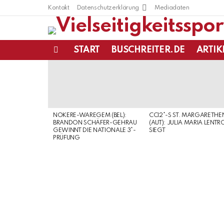
Kontakt
Datenschutzerklärung
Mediadaten
START
BUSCHREITER.DE
ARTIK
Menu
LATEST
STORIES
NOKERE-WAREGEM (BEL):
CCI2*-S ST. MARGARETHE
BRANDON SCHÄFER-GEHRAU
(AUT): JULIA MARIA LENTR
GEWINNT DIE NATIONALE 3*-
SIEGT
PRÜFUNG