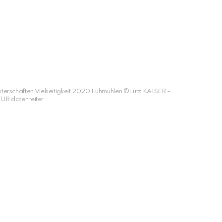
terschaften Vielseitigkeit 2020 Luhmühlen ©Lutz KAISER –
R datenreiter