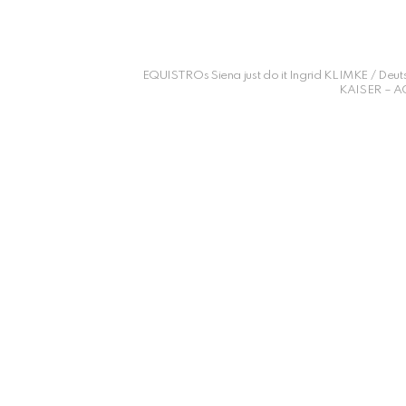
EQUISTROs Siena just do it Ingrid KLIMKE / Deut
KAISER – A