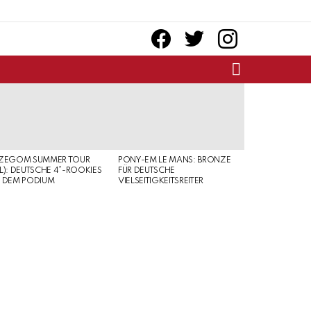
facebook
twitter
instagram
SEARCH
RZEGOM SUMMER TOUR
PONY-EM LE MANS: BRONZE
L): DEUTSCHE 4*-ROOKIES
FÜR DEUTSCHE
 DEM PODIUM
VIELSEITIGKEITSREITER