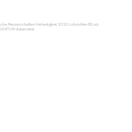
sche Meisterschaften Vielseitigkeit 2020 Luhmühlen ©Lutz
GENTUR datenreiter