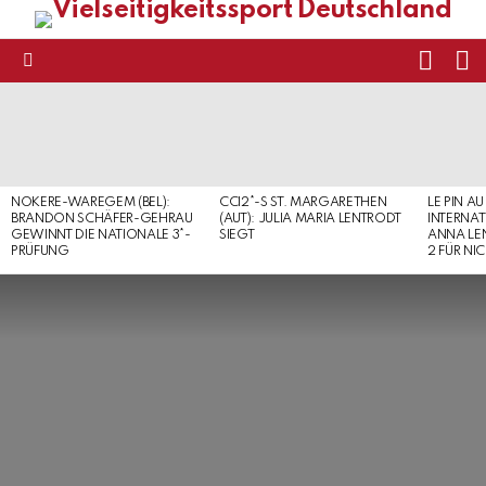
FOLL
S
US
Menu
LATEST
STORIES
NOKERE-WAREGEM (BEL):
CCI2*-S ST. MARGARETHEN
LE PIN AU
BRANDON SCHÄFER-GEHRAU
(AUT): JULIA MARIA LENTRODT
INTERNAT
GEWINNT DIE NATIONALE 3*-
SIEGT
ANNA LE
PRÜFUNG
2 FÜR NI