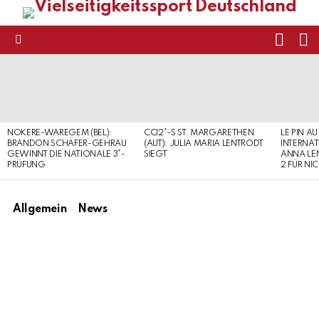
FOLL
S
US
Menu
LATEST
STORIES
NOKERE-WAREGEM (BEL):
CCI2*-S ST. MARGARETHEN
LE PIN AU
BRANDON SCHÄFER-GEHRAU
(AUT): JULIA MARIA LENTRODT
INTERNAT
GEWINNT DIE NATIONALE 3*-
SIEGT
ANNA LE
PRÜFUNG
2 FÜR NI
Allgemein
News